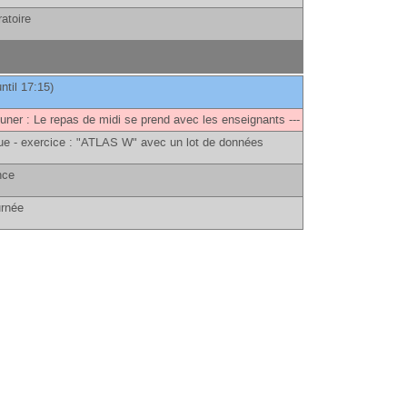
oratoire
until 17:15)
euner : Le repas de midi se prend avec les enseignants ---
ue - exercice : "ATLAS W" avec un lot de données
ence
ournée