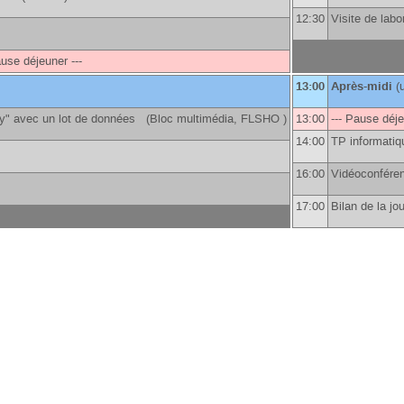
12:30
Visite de lab
ause déjeuner ---
13:00
Après-midi
(
apy" avec un lot de données (Bloc multimédia, FLSHO )
13:00
--- Pause déj
14:00
TP informatiq
16:00
Vidéoconfér
17:00
Bilan de la j