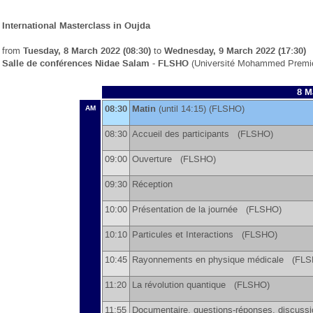
International Masterclass in Oujda
from
Tuesday, 8 March 2022 (08:30)
to
Wednesday, 9 March 2022 (17:30)
Salle de conférences Nidae Salam - FLSHO
(Université Mohammed Premie
8 M
08:30
Matin
(until 14:15) (FLSHO)
AM
08:30
Accueil des participants (FLSHO)
09:00
Ouverture (FLSHO)
09:30
Réception
10:00
Présentation de la journée (FLSHO)
10:10
Particules et Interactions (FLSHO)
10:45
Rayonnements en physique médicale (FL
11:20
La révolution quantique (FLSHO)
11:55
Documentaire, questions-réponses, discus