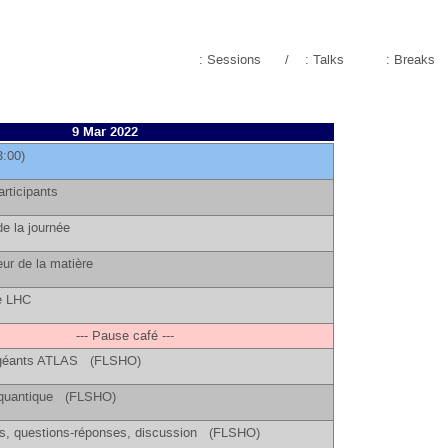
: Sessions
/
: Talks
: Breaks
9 Mar 2022
3:00)
articipants
de la journée
ur de la matière
le LHC
--- Pause café ---
 géants ATLAS (FLSHO)
n quantique (FLSHO)
s, questions-réponses, discussion (FLSHO)