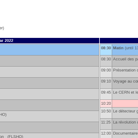
r)
ar 2022
08:30
Matin
(until 1
08:30
Accueil des p
09:00
Présentation 
09:10
Voyage au cœ
09:45
Le CERN et 
10:20
10:50
Le détecteur
SHO)
11:25
La révolutio
12:00
Documentaire
sion (FLSHO)