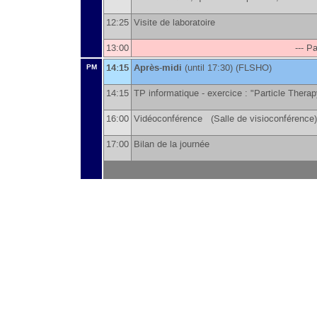
12:25
Visite de laboratoire
13:00
--- P
14:15
Après-midi
(until 17:30) (FLSHO)
PM
14:15
TP informatique - exercice : "Particle Ther
16:00
Vidéoconférence (Salle de visioconférence)
17:00
Bilan de la journée