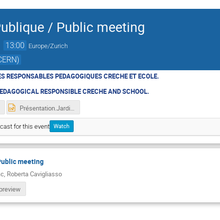
ublique / Public meeting
→
13:00
Europe/Zurich
(CERN)
ES RESPONSABLES PEDAGOGIQUES CRECHE ET ECOLE.
PEDAGOGICAL RESPONSIBLE CRECHE AND SCHOOL.
Présentation.Jardin des Particulespptx.ppt
cast for this event
Watch
Public meeting
ac
,
Roberta Cavigliasso
preview