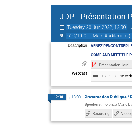
JDP - Présentation P
Tuesday 28 Jun 2022, 12:30
500/1-001 - Main Auditorium 
VENEZ RENCONTRER L
Description
COME AND MEET THE 
Présentation.Jardin des Particulespptx.pdf
Webcast
There is a live web
Présentation Publique / 
12:30
→
13:00
Speakers
:
Florence Marie L
Recording
Video 