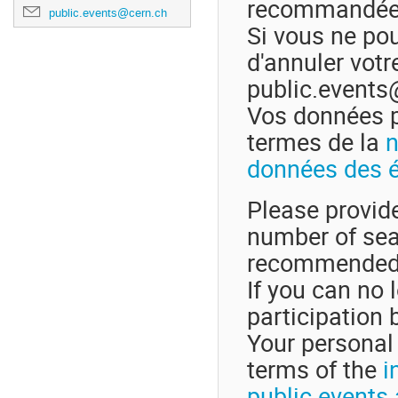
recommandée
public.events@cern.ch
Si vous ne po
d'annuler votr
public.events
Vos données pe
termes de la
n
données des 
Please provid
number of seat
recommended
If you can no 
participation
Your personal 
terms of the
i
public events 