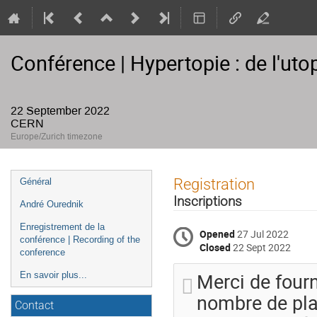
Conférence | Hypertopie : de l'uto
22 September 2022
CERN
Europe/Zurich timezone
Event
Registration
Général
menu
Inscriptions
André Ourednik
Enregistrement de la
Opened
27 Jul 2022
conférence | Recording of the
Closed
22 Sept 2022
conference
Merci de four
En savoir plus...
nombre de plac
Contact