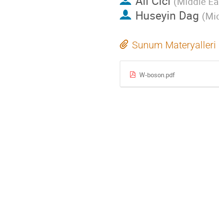
Ali Cici
(
Middle Eas
Huseyin Dag
(
Mid
Sunum Materyalleri
W-boson.pdf