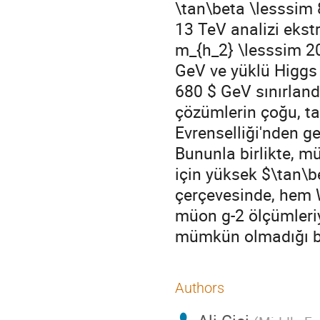
\tan\beta \lesssim 8
13 TeV analizi ekst
m_{h_2} \lesssim 20
GeV ve yüklü Higgs
680 $ GeV sınırland
çözümlerin çoğu, t
Evrenselliği'nden g
Bununla birlikte, m
için yüksek $\tan\b
çerçevesinde, hem 
müon g-2 ölçümleri
mümkün olmadığı b
Authors