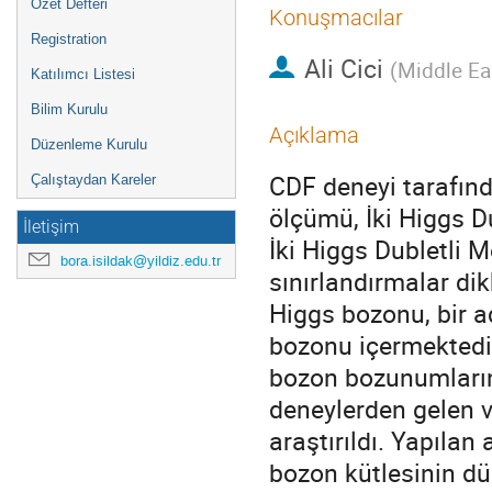
Özet Defteri
Konuşmacılar
Registration
Ali Cici
(
Middle Eas
Katılımcı Listesi
Bilim Kurulu
Açıklama
Düzenleme Kurulu
CDF deneyi tarafınd
Çalıştaydan Kareler
ölçümü, İki Higgs D
İletişim
İki Higgs Dubletli 
bora.isildak@yildiz.edu.tr
sınırlandırmalar dik
Higgs bozonu, bir a
bozonu içermektedir
bozon bozunumlarınd
deneylerden gelen ve
araştırıldı. Yapılan
bozon kütlesinin d