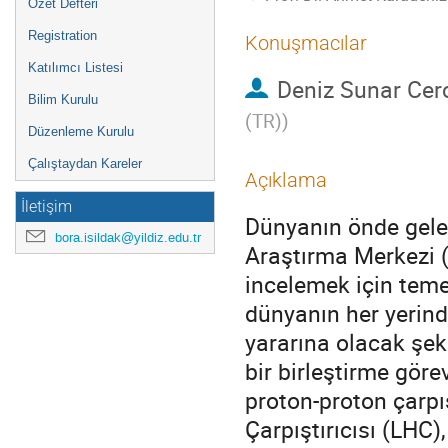
Özet Defteri
Registration
Konuşmacılar
Katılımcı Listesi
Deniz Sunar Cer
Bilim Kurulu
(TR)
)
Düzenleme Kurulu
Çalıştaydan Kareler
Açıklama
İletişim
Dünyanın önde gele
bora.isildak@yildiz.edu.tr
Araştırma Merkezi (
incelemek için teme
dünyanın her yerinde
yararına olacak şeki
bir birleştirme göre
proton-proton çarpı
Çarpıştırıcısı (LHC