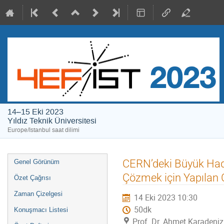
14–15 Eki 2023
Yıldız Teknik Üniversitesi
Europe/Istanbul saat dilimi
Event
CERN’deki Büyük Hadr
Genel Görünüm
menu
Çözmek için Yapılan 
Özet Çağrısı
Zaman Çizelgesi
14 Eki 2023 10:30
50dk
Konuşmacı Listesi
Prof. Dr. Ahmet Karadeniz