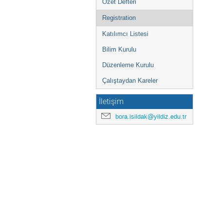
Özet Defteri
Registration
Katılımcı Listesi
Bilim Kurulu
Düzenleme Kurulu
Çalıştaydan Kareler
İletişim
bora.isildak@yildiz.edu.tr