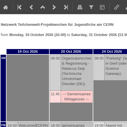
Netzwerk Teilchenwelt-Projektwochen für Jugendliche am CERN
from
Monday, 19 October 2026 (16:00)
to
Saturday, 31 October 2026 (13:3
19 Oct 2026
20 Oct 2026
24 Oct 2026
09:00
Organisatorisches
09:00
*Freilwiig* Ze
AM
& Registrierung -
in Genf (oder
Rebecca Seip
Science
(
Technische
Gateway)
Universitaet
Dresden (DE)
)
11:45
--- Gemeinsames
Mittagessen ---
16:00
Welcome@CERN
18:00
gemeinsames
19:00
Abend mit
PM