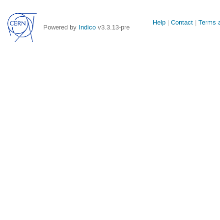
Site
Help
Contact
Terms a
Powered by
Indico
v3.3.13-pre
links