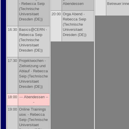
-
Rebecca Seip
Abendessen
Betreuer:inn
(
Technische
Universitaet
20:00
Orga Abend -
Dresden (DE)
)
Rebecca Seip
(
Technische
16:30
Basics@CERN -
Universitaet
Rebecca Seip
Dresden (DE)
)
(
Technische
Universitaet
Dresden (DE)
)
17:30
Projektwochen -
Zielsetzung und
Ablauf -
Rebecca
Seip
(
Technische
Universitaet
Dresden (DE)
)
18:00
--- Abendessen --
-
19:00
Online Trainings
usw. -
Rebecca
Seip
(
Technische
Universitaet