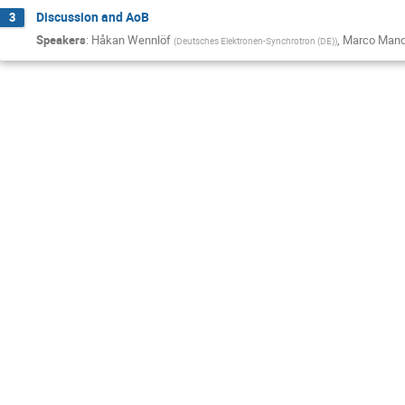
Discussion and AoB
3
Speakers
:
Håkan Wennlöf
,
Marco Mand
(
Deutsches Elektronen-Synchrotron (DE)
)