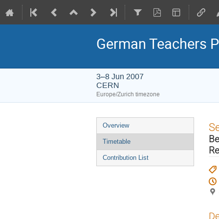
German Teachers 
3–8 Jun 2007
CERN
Europe/Zurich timezone
Event
S
Overview
menu
Be
Timetable
Re
Contribution List
De