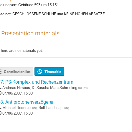
olung vom Gebäude 593 um 15:15!
edingt: GESCHLOSSENE SCHUHE und KEINE HOHEN ABSÄTZE
Presentation materials
There are no materials yet.
Contribution list
Timetable
7.
PS-Komplex und Rechenzentrum
Andreas Hirstius
,
Dr
Sascha Marc Schmeling
(
CERN
)
04/06/2007, 15:30
8.
Antiprotonenverzögerer
Michael Doser
,
Rolf Landua
(
CERN
)
(
CERN
)
04/06/2007, 16:30