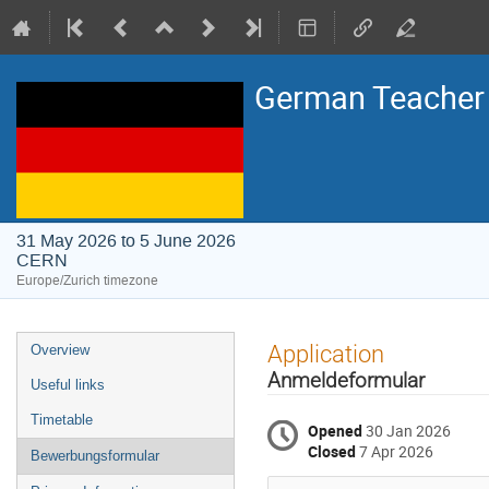
German Teache
31 May 2026 to 5 June 2026
CERN
Europe/Zurich timezone
Event
Application
Overview
menu
Anmeldeformular
Useful links
Timetable
Opened
30 Jan 2026
Closed
7 Apr 2026
Bewerbungsformular