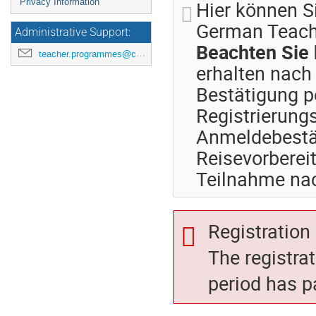
Hier können Si
Privacy Information
German Teache
Administrative Support:
Beachten Sie 
teacher.programmes@cern.ch
erhalten nach
Bestätigung p
Registrierung
Anmeldebestät
Reisevorberei
Teilnahme nac
Registration 
The registra
period has p