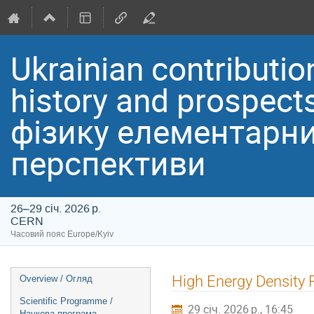
Ukrainian contribution
history and prospect
фізику елементарних
перспективи
26–29 січ. 2026 р.
CERN
Часовий пояс Europe/Kyiv
Event
High Energy Density P
Overview / Огляд
menu
Scientific Programme /
29 січ. 2026 р., 16:45
Наукова програма