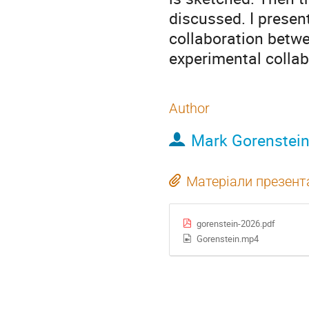
discussed. I present
collaboration betw
experimental colla
Author
Mark Gorenstei
Матеріали презента
gorenstein-2026.pdf
Gorenstein.mp4