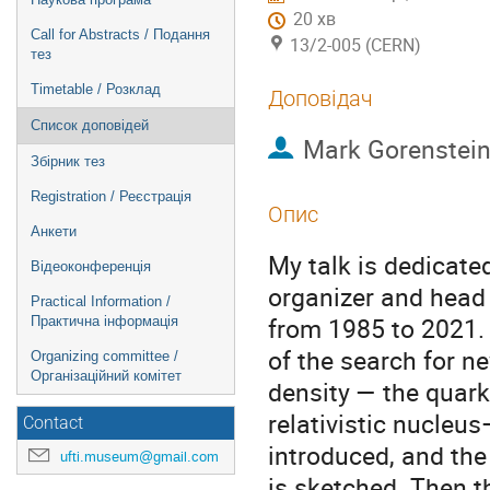
20 хв
Call for Abstracts / Подання
13/2-005 (CERN)
тез
Timetable / Розклад
Доповідач
Список доповідей
Mark Gorenstei
Збірник тез
Registration / Реєстрація
Опис
Анкети
My talk is dedicate
Відеоконференція
organizer and head
Practical Information /
from 1985 to 2021. I
Практична інформація
of the search for n
Organizing committee /
Організаційний комітет
density — the quark
relativistic nucleu
Contact
introduced, and th
ufti.museum@gmail.com
is sketched. Then th