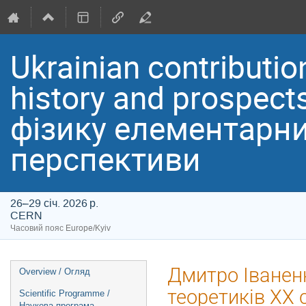
Ukrainian contribution
history and prospect
фізику елементарних
перспективи
26–29 січ. 2026 р.
CERN
Часовий пояс Europe/Kyiv
Event
Дмитро Іваненк
Overview / Огляд
menu
теоретиків ХХ с
Scientific Programme /
Наукова програма