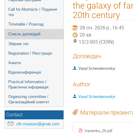
the galaxy of fa
Call for Abstracts / Подання
20th century
тез
Timetable / Розклад
28 січ. 2026 р., 16:45
20 хв
Список доповідей
13/2-005 (CERN)
Збірник тез
Registration / Реєстрація
Доповідач
Анкети
Vasyl Schenderovskyi
Відеоконференція
Practical Information /
Author
Практична інформація
Vasyl Schenderovskyi
Organizing committee /
Організаційний комітет
Матеріали презента
Contact
ufti.museum@gmail.com
Ivanenko_26.pdf