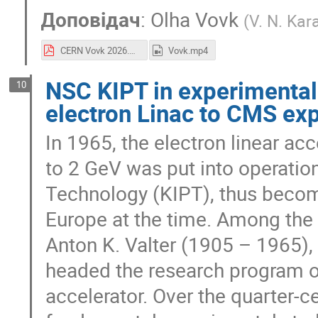
Доповідач
:
Olha Vovk
(
V. N. Kar
CERN Vovk 2026.pdf
Vovk.mp4
NSC KIPT in experimental 
10
electron Linac to CMS ex
In 1965, the electron linear ac
to 2 GeV was put into operation
Technology (KIPT), thus becomi
Europe at the time. Among the i
Anton K. Valter (1905 – 1965),
headed the research program on
accelerator. Over the quarter-c