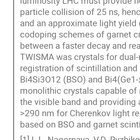
luminosity LHC must provide no
particle collision of 25 ns, hen
and an approximate light yield
codoping schemes of garnet cry
between a faster decay and rea
TWISMA was crystals for dual-
registration of scintillation and
Bi4Si3O12 (BSO) and Bi4(Ge1-
monolithic crystals capable of r
the visible band and providing
>290 nm for Cherenkov light reg
based on BSO and garnet scinti
[1] L.L. Nagornaya, V.D. Ryzhik