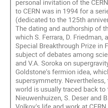
personal invitation of the CERN
to CERN was in 1994 for a serie
(dedicated to the 125th anniver
The dating and authorship of th
which S. Ferrara, D. Friedman,
Special Breakthrough Prize in F
subject of debates among scien
and V.A. Soroka on supergravity
Goldstone's fermion idea, which
supersymmetry. Nevertheless, t
world is usually traced back to 
Nieuwenhuizen, S. Deser and B.
Volkov's life and work at CERN,