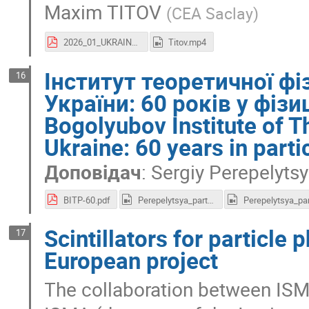
Maxim TITOV
(
CEA Saclay
)
2026_01_UKRAINE-HISTORY_CONFERENCE_UKRAINE-FRANCE_LIA-IDEATE_CERN-PROGRAMS_28012026.pdf
Titov.mp4
Інститут теоретичної ф
16
України: 60 років у фіз
Bogolyubov Institute of T
Ukraine: 60 years in parti
Доповідач
:
Sergiy Perepelyts
BITP-60.pdf
Perepelytsya_part1.mp4
Scintillators for particle
17
European project
The collaboration between IS