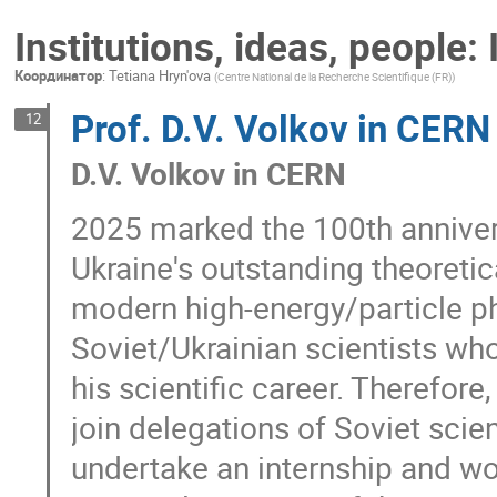
Institutions, ideas, people:
Координатор
:
Tetiana Hryn'ova
(
Centre National de la Recherche Scientifique (FR)
)
Prof. D.V. Volkov in CERN
12
D.V. Volkov in CERN
2025 marked the 100th annivers
Ukraine's outstanding theoretic
modern high-energy/particle p
Soviet/Ukrainian scientists who
his scientific career. Therefore
join delegations of Soviet scie
undertake an internship and wor