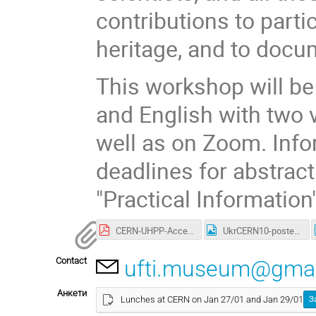
contributions to partic
heritage, and to doc
This workshop will be 
and English with two 
well as on Zoom. Info
deadlines for abstrac
"Practical Information
CERN-UHPP-Access.pdf
UkrCERN10-poster-EN.png
Contact
ufti.museum@gmai
Анкети
Lunches at CERN on Jan 27/01 and Jan 29/01
З