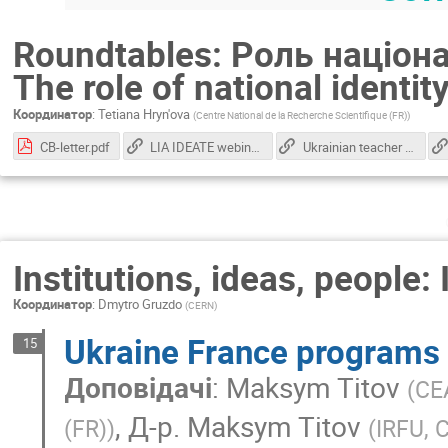
Roundtables: Роль націона
The role of national identit
Координатор
:
Tetiana Hryn'ova
(
Centre National de la Recherche Scientifique (FR)
)
CB-letter.pdf
LIA IDEATE webinars for ukrainian students
Ukrainian teacher programs at CERN
Institutions, ideas, people:
Координатор
:
Dmytro Gruzdo
(
CERN
)
Ukraine France programs
15
Доповідачі
:
Maksym Titov
(
CEA
,
Д-р.
Maksym Titov
(FR)
)
(
IRFU, 