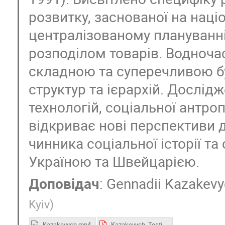
розвитку, заснованої на наці
централізованому плануванні
розподілом товарів. Водноча
складною та суперечливою бу
структур та ієрархій. Дослід
технологій, соціальної антроп
відкриває нові перспективи 
чинника соціальної історії та
Україною та Швейцарією.
Доповідач
:
Gennadii Kazakev
Kyiv
)
Kazakevych.mp4
Kazakevych_Testing utopia .pptx (1).pdf