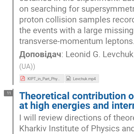
on searching for supersymmetry
proton collision samples recor
the events with a large missi
transverse-momentum leptons
Доповідач
:
Leonid G. Levchuk
(UA)
)
KIPT_in_Part_Phys_from_2GeVLinac_to_CMS.pdf
Levchuk.mp4
Theoretical contribution 
11
at high energies and inter
I will review directions of theo
Kharkiv Institute of Physics an