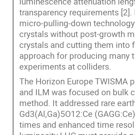
luminescence attenuation leng
transparency requirements [2]. 
micro-pulling-down technology 
crystals without post-growth m
crystals and cutting them into 
approach for producing many th
experiments at colliders.
The Horizon Europe TWISMA pr
and ILM was focused on bulk c
method. It addressed rare ear
Gd3(Al,Ga)5O12:Ce (GAGG:Ce) 
times and enhanced time resolu