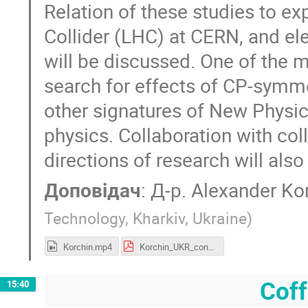
Relation of these studies to e
Collider (LHC) at CERN, and ele
will be discussed. One of the m
search for effects of CP-symme
other signatures of New Physic
physics. Collaboration with co
directions of research will als
Доповідач
:
Д-р.
Alexander Ko
Technology, Kharkiv, Ukraine
)
Korchin.mp4
Korchin_UKR_contr_2026.pdf
Coff
15:40