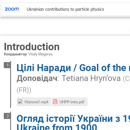
Ukrainian contributions to particle physics
Introduction
Координатор
:
Vitaly Magerya
Цілі Наради / Goal of the
1
Доповідач
:
Tetiana Hryn'ova
(
C
(FR)
)
Hrynova1.mp4
UHPP-Intro.pdf
Огляд історії України з 1
2
Ukraine from 1900