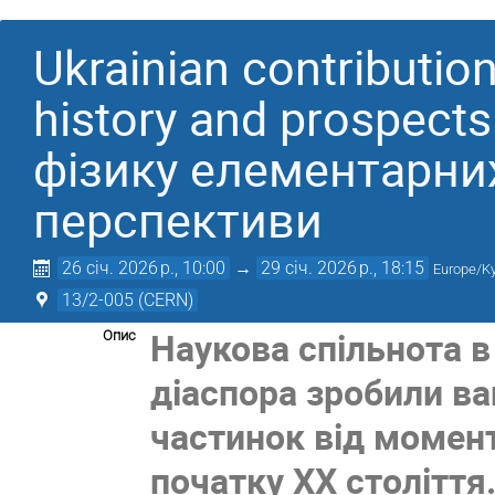
Ukrainian contribution
history and prospect
фізику елементарних
перспективи
26 січ. 2026 р., 10:00
→
29 січ. 2026 р., 18:15
Europe/Ky
13/2-005 (CERN)
Наукова спільнота в
Опис
діаспора зробили ва
частинок від момент
початку ХХ століття