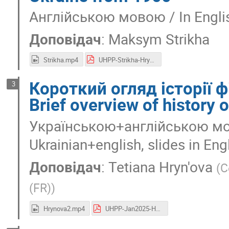
Англійською мовою / In Engli
Доповідач
:
Maksym Strikha
Strikha.mp4
UHPP-Strikha-Hrynova.pdf
Короткий огляд історії 
3
Brief overview of history o
Українською+англійською мо
Ukrainian+english, slides in Eng
Доповідач
:
Tetiana Hryn'ova
(
C
(FR)
)
Hrynova2.mp4
UHPP-Jan2025-HPP.pdf