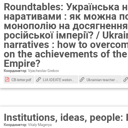
Roundtables: Українська 
наративами : як можна п
монополію на досягнення
російської імперії? / Ukra
narratives : how to overc
on the achievements of the
Empire?
Координатор
:
Vyacheslav Grekov
CB-letter.pdf
LIA IDEATE webinars for ukrainian students
Ukrainian teacher programs at CERN
Institutions, ideas, people:
Координатор
:
Vitaly Magerya