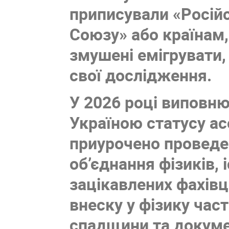
приписували «Російс
Союзу» або країнам,
змушені емігрувати
свої дослідження.
У 2026 році виповню
Україною статусу ас
приурочено проведен
об’єднання фізиків, 
зацікавлених фахівц
внеску у фізику час
спадщини та докуме