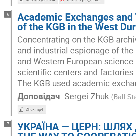
Academic Exchanges and T
6
of the KGB in the West Du
Concentrating on the KGB archiv
and industrial espionage of th
and Western European science a
scientific centers and factories
The KGB used academic exchang
Доповідач
:
Sergei Zhuk
(
Ball St
Zhuk.mp4
УКРАЇНА — ЦЕРН: ШЛЯХ 
7