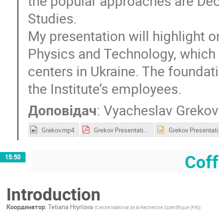
the popular approaches are Dec
Studies.
My presentation will highlight o
Physics and Technology, which i
centers in Ukraine. The foundati
the Institute’s employees.
Доповідач
:
Vyacheslav Grekov
Grekov.mp4
Grekov Presentation.pdf
Grekov
Coff
15:50
Introduction
Координатор
:
Tetiana Hryn'ova
(
Centre National de la Recherche Scientifique (FR)
)