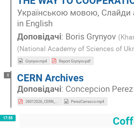
THE WAY TO COOPERATI
Українською мовою, Слайди ан
in English
Доповідачі
:
Boris Grynyov
(
Khar
(
National Academy of Sciences of Ukr
Grynyov.mp4
Report Grynyov.pdf
CERN Archives
8
Доповідачі
:
Concepcion Perez
26012026_CERN_Archives.pdf
PerezCarrasco.mp4
Coff
17:55