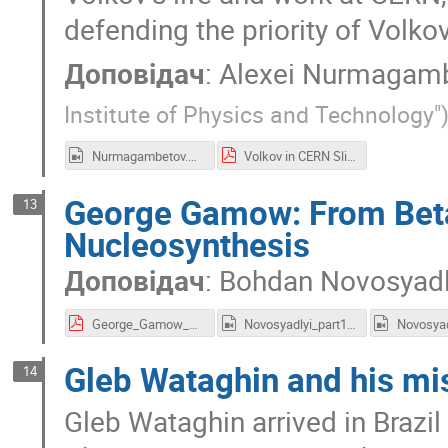
defending the priority of Volkov
Доповідач
:
Alexei Nurmagam
Institute of Physics and Technology"
Nurmagambetov.mp4
Volkov in CERN Slides.pdf
George Gamow: From Beta
13
Nucleosynthesis
Доповідач
:
Bohdan Novosyadl
George_Gamow_UA-CERN-2026-2.pdf
Novosyadlyi_part1.mp4
Gleb Wataghin and his mis
14
Gleb Wataghin arrived in Brazil