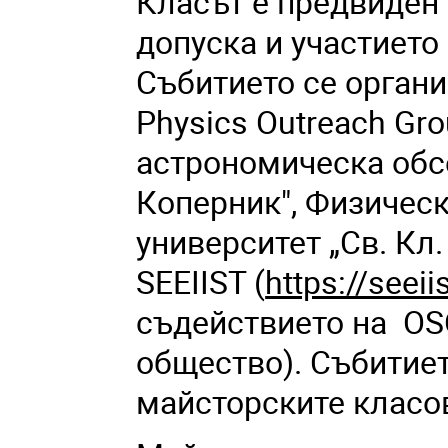
Класът е предвиден 
допуска и участието
Събитието се организ
Physics Outreach Gr
астрономическа обс
Коперник",
Физическ
университет „Св. Кл.
SEEIIST (
https://seeii
съдействието на OS
общество). Събитиет
майсторските класов