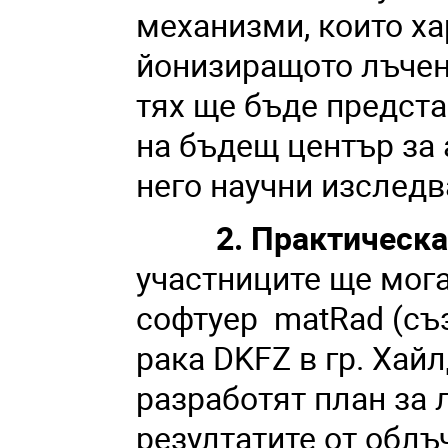
механизми, които ха
йонизиращото лъчен
тях ще бъде предста
на бъдещ център за 
него научни изследв
2. Практическа 
участниците ще мог
софтуер matRad (съ
рака DKFZ в гр. Хайл
разработят план за 
резултатите от облъ