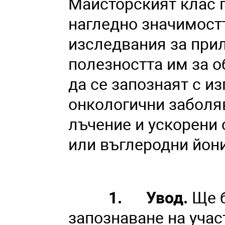
Майсторският клас п
нагледно значимост
изследвания за при
полезността им за о
да се запознаят с и
онкологични заболя
лъчение и ускорени 
или въглеродни йони
1. Увод.
Ще б
запознаване на учас