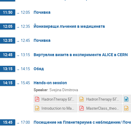
Почивка
11:50
→
12:05
Йонизиращи лъчения в медицината
12:05
→
12:35
Почивка
12:35
→
12:45
Виртуална визита в експеримента ALICE в CERN
12:45
→
13:15
Обяд
13:15
→
14:15
Hands-on session
14:15
→
15:45
Speaker
:
Svejina Dimitrova
HadronTherapy БГ.pdf
HadronTherapy БГ.pptx
Introduction to MarRAD-simulations-BG.pptx
MasterClass_theory bulg.pdf
Посещение на Планетариума с наблюдение/ Поч
15:45
→
17:00