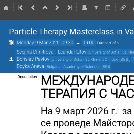
Particle Therapy Masterclass in Va
Monday 9 Mar 2026, 09:30
→
19:00
Europe/Sofia
Svejina Dimitrova
,
Leandar Litov
(
University of Sofia - St. Kl
Borislav Pavlov
,
(
University of Sofia - St. Kliment Ohridski (BG)
)
Boyka Aneva
(
Bulgarian Academy of Sciences (BG)
)
МЕЖДУНАРОДЕ
Description
ТЕРАПИЯ С ЧАСТ
На 9 март 2026 г. за
се проведе Майстор