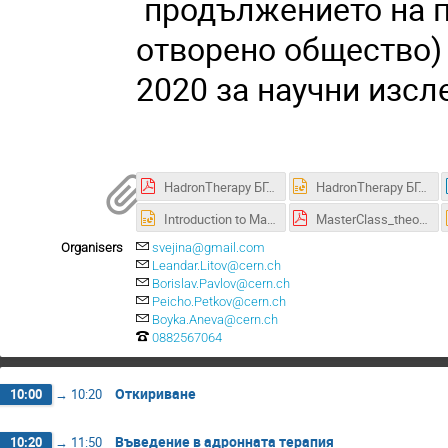
продължението на п
отворено общество)
2020 за научни изсл
HadronTherapy БГ.pdf
HadronTherapy БГ.pptx
Introduction to MarRAD-simulations-BG.pptx
MasterClass_theory bulg.pdf
Organisers
svejina@gmail.com
Leandar.Litov@cern.ch
Borislav.Pavlov@cern.ch
Peicho.Petkov@cern.ch
Boyka.Aneva@cern.ch
0882567064
Откириване
10:00
→
10:20
Въведение в адронната терапия
10:20
→
11:50