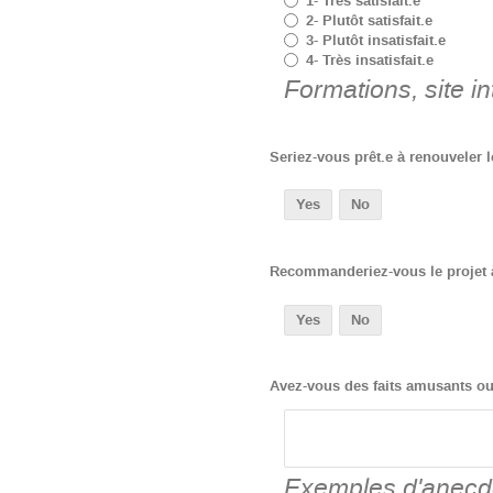
1- Très satisfait.e
2- Plutôt satisfait.e
3- Plutôt insatisfait.e
4- Très insatisfait.e
Formations, site int
Seriez-vous prêt.e à renouveler l
Yes
No
Recommanderiez-vous le projet à
Yes
No
Avez-vous des faits amusants ou 
Exemples d'anecdo