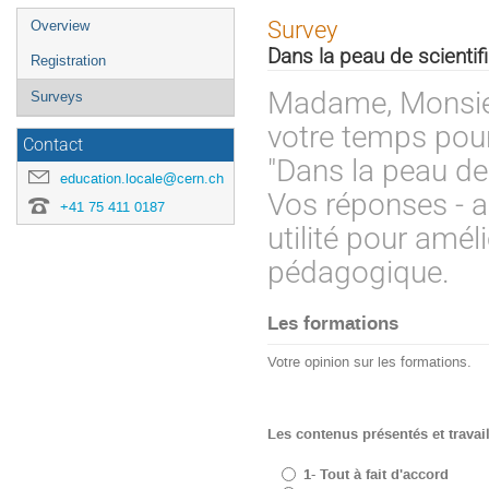
Event
Survey
Overview
menu
Dans la peau de scientif
Registration
Madame, Monsieu
Surveys
votre temps pour
Contact
"Dans la peau de
education.locale@cern.ch
Vos réponses - a
+41 75 411 0187
utilité pour amé
pédagogique.
Les formations
Votre opinion sur les formations.
Les contenus présentés et travail
1- Tout à fait d'accord