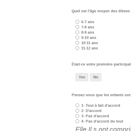
Quel est l'âge moyen des élèves 
6-7 ans
7-8 ans
8-9 ans
9-10 ans
10-11 ans
11-12 ans
Était-ce votre première participa
Yes
No
Pensez-vous que les enfants ont 
1- Tout à fait d'accord
2- D'accord
3- Pas d'accord
4- Pas d'accord du tout
Elle.Il.s ont comp