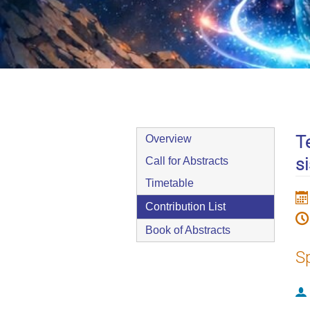
9–10 Apr 2026
Europe/Zurich timezone
Event
T
Overview
menu
s
Call for Abstracts
Timetable
Contribution List
Book of Abstracts
S