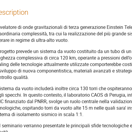
escription
rivelatore di onde gravitazionali di terza generazione Einstein T
aordinaria complessità, tra cui la realizzazione del più grande 
rare in regime di ultra-alto vuoto.
 progetto prevede un sistema da vuoto costituito da un tubo di u
nghezza complessiva di circa 120 km, operante a pressioni dell’
ling delle tecnologie attualmente utilizzate comporterebbe costi
sviluppo di nuova componentistica, materiali avanzati e strategi
trollo qualità.
sistema da vuoto includerà inoltre circa 130 torri che ospiterann
li specchi. In questo contesto, il laboratorio CAOS di Perugia, in
C finanziato dal PNRR, svolge un ruolo centrale nella validazion
nologiche, ospitando torri da vuoto alte 15 m nelle quali sara' in
stema di isolamento sismico in scala 1:1.
 seminario verranno presentate le principali sfide tecnologiche 