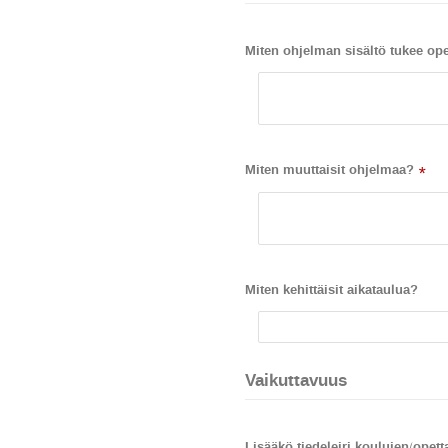
Miten ohjelman sisältö tukee op
Miten muuttaisit ohjelmaa?
*
Miten kehittäisit aikataulua?
Vaikuttavuus
Lisääkö tiedeleiri koulujen/opett