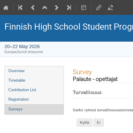
Finnish High School Student Pr
20–22 May 2026
Europe/Zurich timezone
Event
Survey
Overview
menu
Palaute - opettajat
Timetable
Contribution List
Turvallisuus
Registration
Surveys
Saiko ryhmä turvallisuusasioista 
Kyllä
Ei