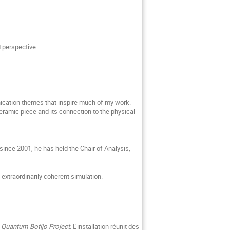
d perspective.
ication themes that inspire much of my work.
eramic piece and its connection to the physical
ince 2001, he has held the Chair of Analysis,
n extraordinarily coherent simulation.
u
Quantum Botijo Project
. L’installation réunit des