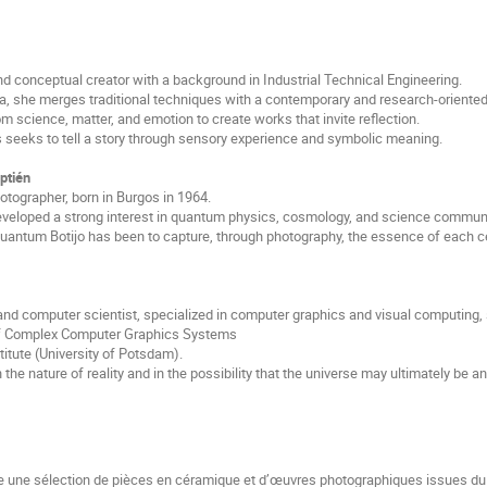
and conceptual creator with a background in Industrial Technical Engineering.
a, she merges traditional techniques with a contemporary and research-oriente
om science, matter, and emotion to create works that invite reﬂection.
 seeks to tell a story through sensory experience and symbolic meaning.
ptién
tographer, born in Burgos in 1964.
developed a strong interest in quantum physics, cosmology, and science commun
Quantum Botijo has been to capture, through photography, the essence of each c
 computer scientist, specialized in computer graphics and visual computing, s
of Complex Computer Graphics Systems
titute (University of Potsdam).
n the nature of reality and in the possibility that the universe may ultimately be a
te une sélection de pièces en céramique et d’œuvres photographiques issues d