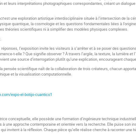
n et leurs interprétations photographiques correspondantes, créant un dialogue en
ct
est une exploration artistique interdisciplinaire située à l’intersection de la c
hysique quantique, la cosmologie et les questions fondamentales liées à l’origine e
les théories scientifiques ni à simplifier des modèles physiques complexes.
.
 réponses, l’exposition invite les visiteurs à s’arrêter et à se poser des question
mence-t-elle ? Que signifie observer ? À travers l’argile, la texture, la lumière 
evient une source d’interrogation plutôt qu’une explication, encourageant chaque v
t la pensée scientifique naît de la collaboration de trois créateurs, chacun apport
phique et la visualisation computationnelle.
n.com/expo-el-botijo-cuantico1
trice conceptuelle, elle possède une formation d’ingénieure technique industriel
s à une approche contemporaine et orientée vers la recherche. Elle puise son ins
qui invitent à la réflexion. Chaque pièce qu’elle réalise cherche à raconter une hi