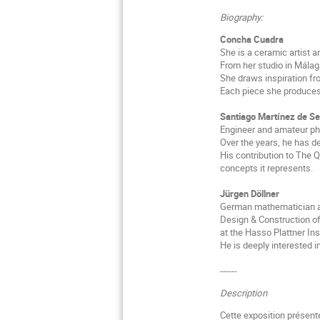
Biography:
Concha Cuadra
She is a ceramic artist 
From her studio in Málag
She draws inspiration fr
Each piece she produces
Santiago Martínez de Se
Engineer and amateur pho
Over the years, he has 
His contribution to The 
concepts it represents.
Jürgen Döllner
German mathematician and
Design & Construction 
at the Hasso Plattner Ins
He is deeply interested i
------
Description
Cette exposition présen