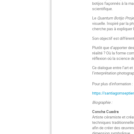
botijos façonnés à la mai
scientifique.
Le
Quantum Botijo Proje
visuelle. Inspiré par la p
cherche pas à expliquer 
Son objectif est différent
Plutôt que d’apporter des
réalité ? Où la forme com
réflexion où la science d
Ce dialogue entre l’art e
l’interprétation photogra
Pour plus d'information :
https://santiagomseptie
Biographie :
Concha Cuadra
Artiste céramiste et créa
techniques traditionnelle
afin de créer des œuvres 
dimension symbolique.