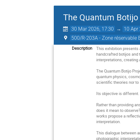
The Quantum Botijo
30 Mar 2026, 17:30
→
10 Apr 
500/R-203A - Zone réservab
This exhibition presents
Description
handcrafted botijos and 
interpretations, creating
The Quantum Botijo Projec
quantum physics, cosmolo
scientiﬁc theories nor t
Its objective is different.
Rather than providing an
does it mean to observe? 
works propose a reﬂectiv
interpretation.
This dialogue between ar
photographic interpretat