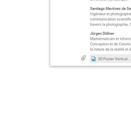
Santiago Martínez de Se
Ingénieur et photographe 
communication scientifiq
travers la photographie,
Jürgen Döllner
Mathématicien et informat
Conception et de Constru
la nature de la réalité et
00 Poster Vertical el botijo cuantico at cern v2.jpeg