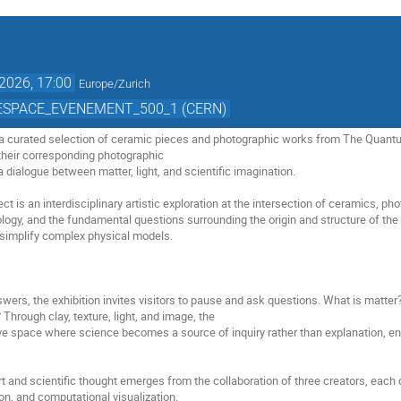
2026, 17:00
Europe/Zurich
le ESPACE_EVENEMENT_500_1 (CERN)
 a curated selection of ceramic pieces and photographic works from The Quantum 
their corresponding photographic
 a dialogue between matter, light, and scientiﬁc imagination.
t is an interdisciplinary artistic exploration at the intersection of ceramics, ph
gy, and the fundamental questions surrounding the origin and structure of the u
o simplify complex physical models.
swers, the exhibition invites visitors to pause and ask questions. What is matte
Through clay, texture, light, and image, the
e space where science becomes a source of inquiry rather than explanation, en
t and scientiﬁc thought emerges from the collaboration of three creators, each c
ion, and computational visualization.