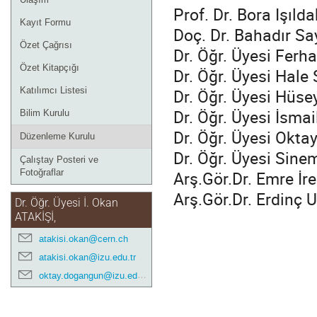
Prof. Dr. Bora Işılda
Kayıt Formu
Doç. Dr. Bahadır Sa
Özet Çağrısı
Dr. Öğr. Üyesi Ferh
Özet Kitapçığı
Dr. Öğr. Üyesi Hale 
Dr. Öğr. Üyesi Hüse
Katılımcı Listesi
Dr. Öğr. Üyesi İsmai
Bilim Kurulu
Dr. Öğr. Üyesi Okta
Düzenleme Kurulu
Dr. Öğr. Üyesi Sine
Çalıştay Posteri ve
Arş.Gör.Dr. Emre İr
Fotoğraflar
Arş.Gör.Dr. Erdinç 
Dr. Öğr. Üyesi İ. Okan
ATAKİŞİ,
atakisi.okan@cern.ch
atakisi.okan@izu.edu.tr
oktay.dogangun@izu.edu.tr