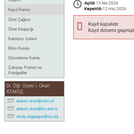
Açıldı
13 Nis 2026
Kapatıldı
12 Haz 2026
Kayıt Formu
Özet Çağrısı
Kayıt kapalıdır
Özet Kitapçığı
Kayıt dönemi geçmişt
Katılımcı Listesi
Bilim Kurulu
Düzenleme Kurulu
Çalıştay Posteri ve
Fotoğraflar
Dr. Öğr. Üyesi İ. Okan
ATAKİŞİ,
atakisi.okan@cern.ch
atakisi.okan@izu.edu.tr
oktay.dogangun@izu.edu.tr