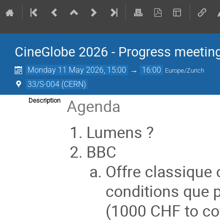
CineGlobe 2026 - Progress meetin
Monday 11 May 2026, 15:00
→
16:00
Europe/Zurich
33/S-004 (CERN)
Agenda
Description
Lumens ?
BBC
Offre classique
conditions que 
(1000 CHF to co