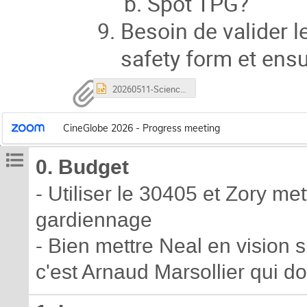
Spot TPG?
Besoin de valider l
safety form et ensu
20260511-Science-films-CineGlobe.pptx
CineGlobe 2026 - Progress meeting
0. Budget
- Utiliser le 30405 et Zory me
gardiennage
- Bien mettre Neal en vision
c'est Arnaud Marsollier qui d