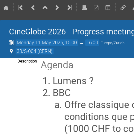
CineGlobe 2026 - Progress meetin
Monday 11 May 2026, 15:00
→
16:00
Europe/Zurich
33/S-004 (CERN)
Agenda
Description
Lumens ?
BBC
Offre classique
conditions que 
(1000 CHF to co