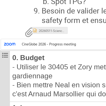
Spot TPG?
Besoin de valider l
safety form et ensu
20260511-Science-films-CineGlobe.pptx
CineGlobe 2026 - Progress meeting
0. Budget
- Utiliser le 30405 et Zory me
gardiennage
- Bien mettre Neal en vision
c'est Arnaud Marsollier qui d