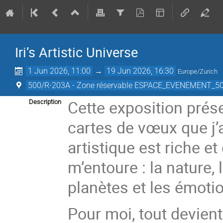
Iri’s Artistic Universe
1 Jun 2026, 11:00
→
19 Jun 2026, 16:30
Europe/Zurich
500/R-203A - Zone réservable ESPACE_EVENEMENT_50
Cette exposition prése
Description
cartes de vœux que j’
artistique est riche et 
m’entoure : la nature,
planètes et les émoti
Pour moi, tout devien