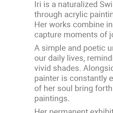
Iri is a naturalized S
through acrylic painti
Her works combine inn
capture moments of joy
A simple and poetic u
our daily lives, remin
vivid shades. Alongsid
painter is constantly 
of her soul bring fort
paintings.
Her permanent exhibit