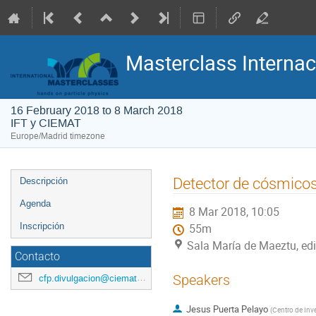
Masterclass Internac
16 February 2018 to 8 March 2018
IFT y CIEMAT
Europe/Madrid timezone
Event
Detector de cósmico
Descripción
menu
Agenda
8 Mar 2018, 10:05
Inscripción
55m
Sala María de Maeztu, edi
Contacto
Speakers
cfp.divulgacion@ciemat.es
Jesus Puerta Pelayo
(
Centro de Inv