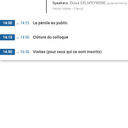
Speakers
:
Eloïse DELAPEYRIERE
(
Lycée de Ferney-
Ferney-Voltaire – France
)
La parole au public
14:00
→
14:15
Clôture du colloque
14:15
→
14:50
Visites (pour ceux qui ce sont inscrits)
14:50
→
16:50