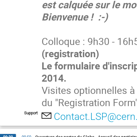
est calquée sur le mo
Bienvenue ! :-)
Colloque : 9h30 - 16h
(registration)
Le formulaire d'inscri
2014.
Visites optionnelles à
du "Registration Form
Support
Contact.LSP@cern
Ouverture des portes du Globe - Accueil des particip
09:30
→
09:50