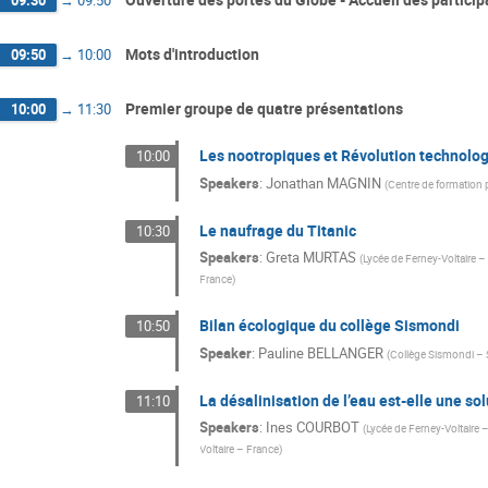
Mots d'introduction
09:50
→
10:00
Premier groupe de quatre présentations
10:00
→
11:30
Les nootropiques et Révolution technolog
10:00
Speakers
:
Jonathan MAGNIN
(
Centre de formation 
Le naufrage du Titanic
10:30
Speakers
:
Greta MURTAS
(
Lycée de Ferney-Voltaire –
France
)
Bilan écologique du collège Sismondi
10:50
Speaker
:
Pauline BELLANGER
(
Collège Sismondi – 
La désalinisation de l’eau est-elle une sol
11:10
Speakers
:
Ines COURBOT
(
Lycée de Ferney-Voltaire 
Voltaire – France
)