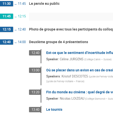
La parole au public
11:30
→
11:45
11:45
→
12:15
Photo de groupe avec tous les participants du collo
12:15
→
12:40
Deuxième groupe de 4 présentations
12:40
→
14:00
Est-ce que le sentiment d’incertitude infl
12:40
Speaker
:
Céline JURGENS
(
Collège Calvin – Suisse
)
Où se placer dans un avion en cas de cras
13:00
Speakers
:
Kristof DESCOTES
(
Lycée de Ferney-Volta
(
Lycée de Ferney-Voltaire – France
)
Fin du monde au cinéma : quel degré de va
13:20
Speaker
:
Nicolas LOIZEAU
(
Collège Sismondi – Sui
Le tournis
13:40