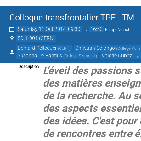
Colloque transfrontalier TPE - TM
Saturday 11 Oct 2014, 09:30
→
16:50
Europe/Zurich
80-1-001 (CERN)
Bernard Pellequer
,
Christian Colongo
(
CERN
)
(
Collège Volta
Susanna De Panfilis
,
Valérie Duboz
(
Collège Sismondi
)
(
Lyc
L'éveil des passions s
Description
des matières enseign
de la recherche. Au s
des aspects essentiel
des idées. C'est pour 
de rencontres entre é