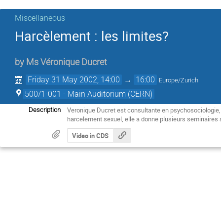
Miscellaneous
Harcèlement : les limites?
by
Ms
Véronique Ducret
Friday 31 May 2002, 14:00
→
16:00
Europe/Zurich
500/1-001 - Main Auditorium (CERN)
Veronique Ducret est consultante en psychosociologie, 
Description
harcelement sexuel, elle a donne plusieurs seminaires 
Video in CDS