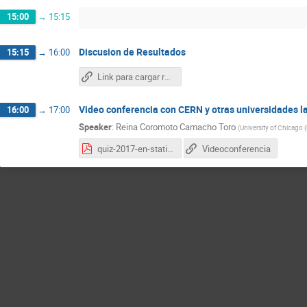
15:00
→
15:15
Discusion de Resultados
15:15
→
16:00
Link para cargar resultados
Video conferencia con CERN y otras universidades 
16:00
→
17:00
Speaker
:
Reina Coromoto Camacho Toro
(
University of Chicago 
quiz-2017-en-static.pdf
Videoconferencia