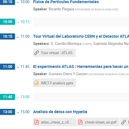
Fisica de Particulas Fundamentales
09:15
→
10:00
Speaker
:
Ricardo Piegaia
(
Universidad de Buenos Aires (AR)
)
10:00
→
10:15
Tour Virtual del Laboratorio CERN y el Detector ATL
10:15
→
11:00
Speakers
:
G. Carrillo-Montoya
,
Gabriela Alejandra Na
(
CERN
)
Tour virtual - ATLAS
El experimento ATLAS / Herramientas para hacer un 
11:00
→
11:45
Speaker
:
Gustavo Otero Y Garzon
(
Universidad de Buenos Aires (A
IMC17-analisis.pptx
11:45
→
13:00
Analisis de datos con Hypatia
13:00
→
15:00
atlas_cheat_z_v0.pdf
cheat-sheet_en.pdf