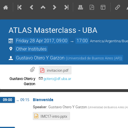
ATLAS Masterclass - UBA
Friday 28 Apr 2017, 09:00
→
17:00
America/Argentina/Bu
Other Institutes
Gustavo Otero Y Garzon
(
Universidad de Buenos Aires (AR)
)
invitacion.pdf
Gustavo Otero y
gotero@df.uba.ar
Garzon
Bienvenida
09:00
→
09:15
Speaker
:
Gustavo Otero Y Garzon
(
Universidad de Buenos Aires (A
IMC17-intro.pptx