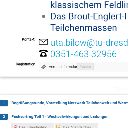
klassischem Feldli
Das Brout-Englert-
Teilchenmassen
Kontakt:
uta.bilow@tu-dres
0351-463 32956
Registration
Anmeldeformular
Register
Thurs
Begrüßungsrunde, Vorstellung Netzwerk Teilchenwelt und War
1
Fachvortrag Teil 1 - Wechselwirkungen und Ladungen
2
Das_Standardmodell_der_Teilchenphysik_im_Schulunterricht.pdf
Das_Standardmodell_der_Teilchenphysik_im_Schulunterricht.pptx