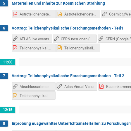
Materialien und Inhalte zur Kosmischen Strahlung
5
Astroteilchendetektoren.pdf
Astroteilchendetektoren.pptx
Vortrag: Teilchenphysikalische Forschungsmethoden - Teil1
6
ATLAS live events
CERN besuchen (visitor service)
Teilchenphysikalische_Forschungsmethoden_I.pdf
Teilchenphysikalische_Forschungsmethoden_I.pptx
11:00
Vortrag: Teilchenphysikalische Forschungsmethoden - Teil 2
7
Abschlussarbeiten zur Teilchenidentifikation mit Detektoren
Atlas Virtual Visits
Teilchenphysikalische_Forschungsmethoden_II.pptx
12:15
Erprobung ausgewählter Unterrichtsmaterialien zu Forschung
8