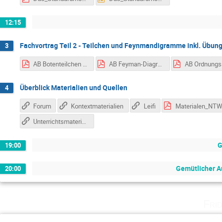
12:15
Fachvortrag Teil 2 - Teilchen und Feynmandigramme inkl. Übun
3
AB Botenteilchen für LFB_180903.pdf
AB Feyman-Diagramme für LFB_180903.pdf
Überblick Materialien und Quellen
4
Forum
Kontextmaterialien
Leifi
Unterrichtsmaterial Teilchenphysik
G
19:00
Gemütlicher A
20:00
Fri