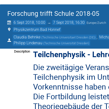
Forschung trifft Schule 2018-05
6 Sept 2018, 10:00
→
7 Sept 2018, 16:30
Europe/Zurich
Physikzentrum Bad Honnef
Claudia Behnke
,
Micha
(
Technische Universitaet Dresden (DE)
)
Philipp Lindenau
(
Technische Universität Dresden
)
Teilchenphysik - Lehr
Description
Die zweitägige Veranst
Teilchenphysik im Un
Vorkenntnisse haben 
Die Fortbildung leist
Theoriegebäude der Te