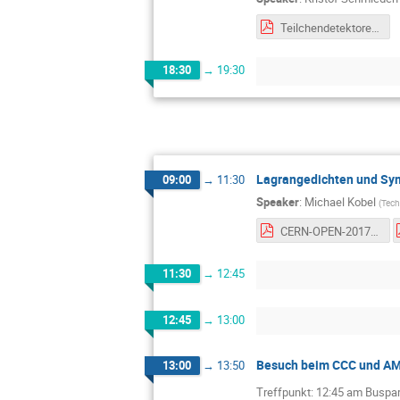
Teilchendetektoren_NTW_SummerSchool_2019.pdf
18:30
→
19:30
Lagrangedichten und Sy
09:00
→
11:30
Speaker
:
Michael Kobel
(
Tech
CERN-OPEN-2017-012.pdf
11:30
→
12:45
12:45
→
13:00
Besuch beim CCC und A
13:00
→
13:50
Treffpunkt: 12:45 am Buspa