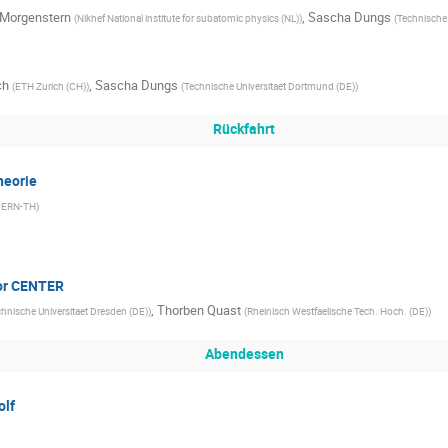
 Morgenstern
,
Sascha Dungs
(
Nikhef National institute for subatomic physics (NL)
)
(
Technische 
ch
,
Sascha Dungs
(
ETH Zurich (CH)
)
(
Technische Universitaet Dortmund (DE)
)
Rückfahrt
heorie
ERN-TH
)
or CENTER
,
Thorben Quast
hnische Universitaet Dresden (DE)
)
(
Rheinisch Westfaelische Tech. Hoch. (DE)
)
Abendessen
olf