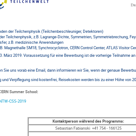
en der Teilchenphysik (Teilchenbeschleuniger, Detektoren)
e der Teilchenphysik, z.B. Lagrange-Dichte, Symmetrien, Symmetriebrechung, 
sfer, z.B. medizinische Anwendungen
B. Magnethalle SM18, Synchrocyclotron, CERN Control Center, ATLAS Visitor Cen
. März 2019. Voraussetzung für eine Bewerbung ist die vorherige Teilnahme an 
n Sie uns vorab eine Email, dann informieren wir Sie, wenn der genaue Bewerb
und Verpflegung sind kostenfrei, Reisekosten werden bis zu einer Höhe von 200
e CERN Summer School:
/e/NTW-CSS-2019
Kontaktperson während des Programms:
Sebastian Fabianski +41 754 - 166125