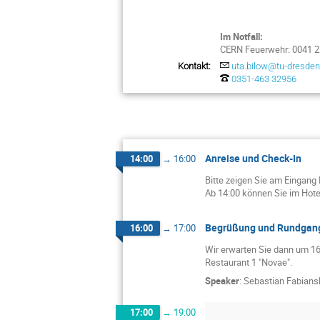
Im Notfall:
CERN Feuerwehr: 0041 2
Kontakt:
uta.bilow@tu-dresden
0351-463 32956
Anreise und Check-In
14:00
→
16:00
Bitte zeigen Sie am Eingang
Ab 14:00 können Sie im Hote
Begrüßung und Rundgan
16:00
→
17:00
Wir erwarten Sie dann um 16
Restaurant 1 "Novae".
Speaker
:
Sebastian Fabians
17:00
→
19:00