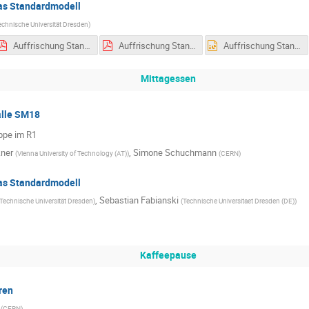
Das Standardmodell
echnische Universität Dresden
)
Auffrischung Standardmodell_CERN Summer School 2019.pdf
Auffrischung Standardmodell_CERN Summer School 2019.pdf
Auffrischung Standardmodell_CERN Summer School 2019.pptx
Mittagessen
alle SM18
eppe im R1
kner
,
Simone Schuchmann
(
Vienna University of Technology (AT)
)
(
CERN
)
Das Standardmodell
,
Sebastian Fabianski
Technische Universität Dresden
)
(
Technische Universitaet Dresden (DE)
)
Kaffeepause
ren
(
CERN
)