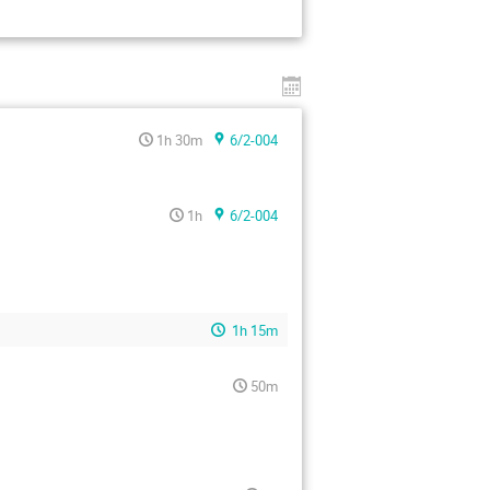
1h 30m
6/2-004
1h
6/2-004
1h 15m
50m