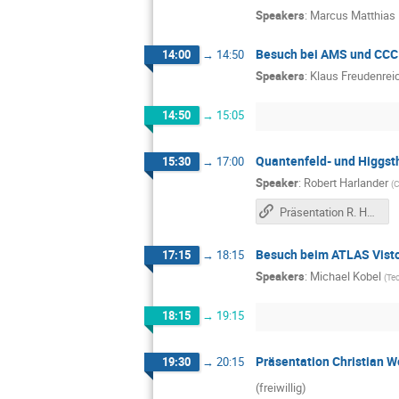
Speakers
:
Marcus Matthias
Besuch bei AMS und CCC
14:00
→
14:50
Speakers
:
Klaus Freudenrei
14:50
→
15:05
Quantenfeld- und Higgst
15:30
→
17:00
Speaker
:
Robert Harlander
(
C
Präsentation R. Harlander
Besuch beim ATLAS Vist
17:15
→
18:15
Speakers
:
Michael Kobel
(
Tec
18:15
→
19:15
Präsentation Christian W
19:30
→
20:15
(freiwillig)