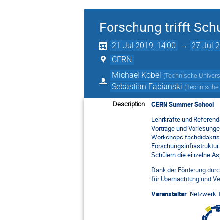
Forschung trifft Sc
21 Jul 2019, 14:00
→
27 Jul 
CERN
Michael Kobel
(
Technische Univers
Sebastian Fabianski
(
Technische 
CERN Summer School
Description
Lehrkräfte und Referen
Vorträge und Vorlesunge
Workshops fachdidaktisc
Forschungsinfrastruktur
Schülern die einzelne A
Dank der Förderung durch
für Übernachtung und Ver
Veranstalter
:
Netzwerk T