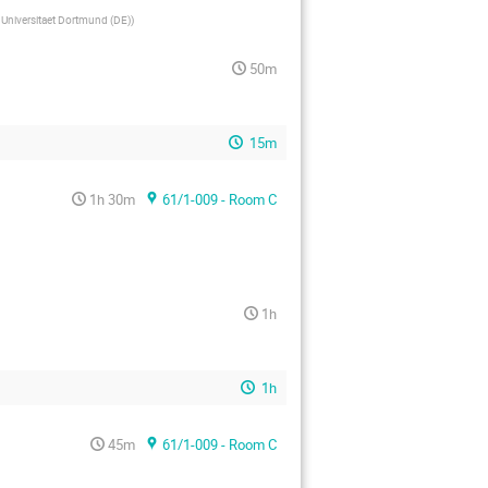
Universitaet Dortmund (DE)
)
50m
15m
1h 30m
61/1-009 - Room C
1h
1h
45m
61/1-009 - Room C