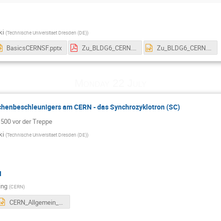
ki
(
Technische Universitaet Dresden (DE)
)
BasicsCERNSF.pptx
Zu_BLDG6_CERN.pdf
Zu_BLDG6_CERN.pptx
Monday 22 July
lchenbeschleunigers am CERN - das Synchrozyklotron (SC)
500 vor der Treppe
ki
(
Technische Universitaet Dresden (DE)
)
N
ing
(
CERN
)
CERN_Allgemein_20190521.pptx