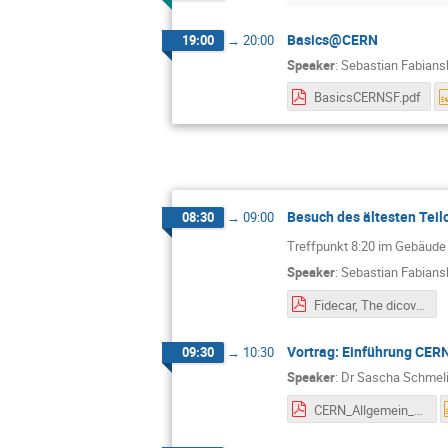
Basics@CERN
19:00
→
20:00
Speaker
:
Sebastian Fabians
BasicsCERNSF.pdf
Besuch des ältesten Tei
08:30
→
09:00
Treffpunkt 8:20 im Gebäude 
Speaker
:
Sebastian Fabians
Fidecar, The dicoveries of rare pion decays.pdf
Vortrag: Einführung CER
09:30
→
10:30
Speaker
:
Dr
Sascha Schmel
CERN_Allgemein_20190521.pdf