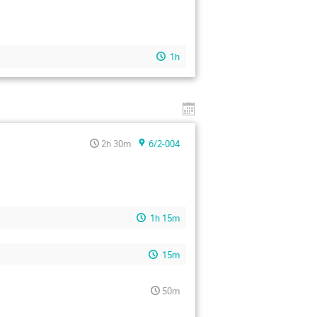
1h
2h 30m
6/2-004
1h 15m
15m
50m