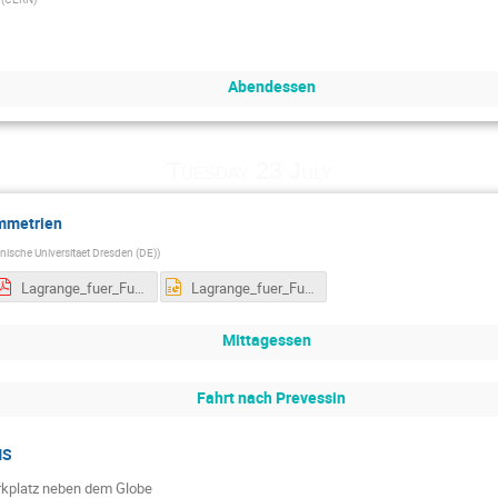
Abendessen
Tuesday 23 July
mmetrien
nische Universitaet Dresden (DE)
)
Lagrange_fuer_Fussgaenger_CERNSchool19.pdf
Lagrange_fuer_Fussgaenger_CERNSchool19.pptx
Mittagessen
Fahrt nach Prevessin
MS
rkplatz neben dem Globe