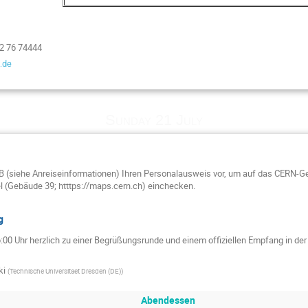
2 76 74444
.de
Sunday 21 July
 B (siehe Anreiseinformationen) Ihren Personalausweis vor, um auf das CERN-G
l (Gebäude 39; htttps://maps.cern.ch) einchecken.
g
:00 Uhr herzlich zu einer Begrüßungsrunde und einem offiziellen Empfang in d
ki
(
Technische Universitaet Dresden (DE)
)
Abendessen