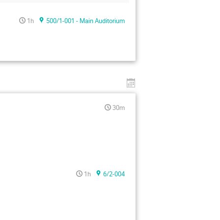
1h
500/1-001 - Main Auditorium
30m
1h
6/2-004