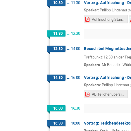
Vortrag: Auffrischung - 
10:30
→
11:30
Speaker
:
Philipp Lindenau
(
T
Auffrischung Standardmodell_CERN Summer School 2019.pdf
11:30
→
12:30
Besuch bei Magnettesth
12:30
→
14:00
Treffpunkt: 12:30 an der Tr
Speakers
:
Mr
Benedikt Wür
Vortrag: Auffrischung - 
14:30
→
16:00
Speakers
:
Philipp Lindenau
(
AB Teilchenübersicht neu.pdf
16:00
→
16:30
Vortrag: Teilchendetekto
16:30
→
18:00
Speaker
:
Kristof Schmieden