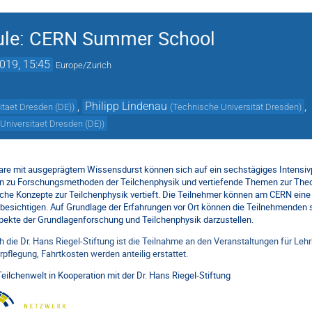
hule: CERN Summer School
2019, 15:45
Europe/Zurich
,
Philipp Lindenau
,
itaet Dresden (DE)
)
(
Technische Universität Dresden
)
Universitaet Dresden (DE)
)
dare mit ausgeprägtem Wissensdurst können sich auf ein sechstägiges Intens
n zu Forschungsmethoden der Teilchenphysik und vertiefende Themen zur Theo
he Konzepte zur Teilchenphysik vertieft. Die Teilnehmer können am CERN eine 
 besichtigen. Auf Grundlage der Erfahrungen vor Ort können die Teilnehmenden 
spekte der Grundlagenforschung und Teilchenphysik darzustellen.
 die Dr. Hans Riegel-Stiftung ist die Teilnahme an den Veranstaltungen für Lehrk
pflegung, Fahrtkosten werden anteilig erstattet.
eilchenwelt
in Kooperation mit der
Dr. Hans Riegel-Stiftung