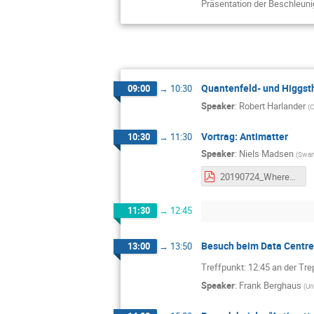
Präsentation der Beschleuni
Quantenfeld- und Higgst
09:00
→
10:30
Speaker
:
Robert Harlander
(
C
Vortrag: Antimatter
10:30
→
11:30
Speaker
:
Niels Madsen
(
Swans
20190724_WhereHasAllTheAntimatterGone.pdf
11:30
→
12:45
Besuch beim Data Centre
13:00
→
13:50
Treffpunkt: 12:45 an der Tr
Speaker
:
Frank Berghaus
(
Un