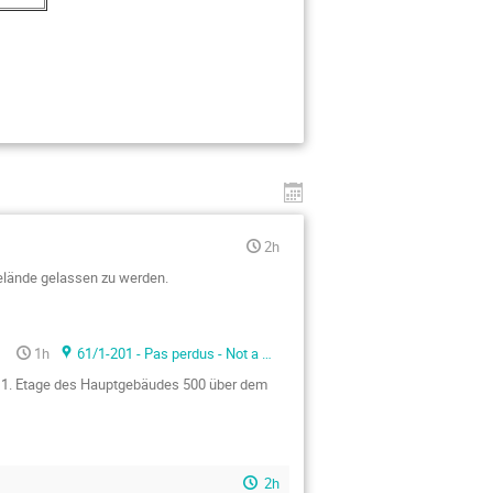
2h
elände gelassen zu werden.
1h
61/1-201 - Pas perdus - Not a meeting room -
er 1. Etage des Hauptgebäudes 500 über dem
2h