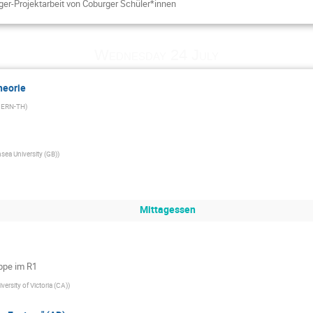
ger-Projektarbeit von Coburger Schüler*innen
Wednesday 24 July
heorie
ERN-TH
)
ea University (GB)
)
Mittagessen
eppe im R1
iversity of Victoria (CA)
)