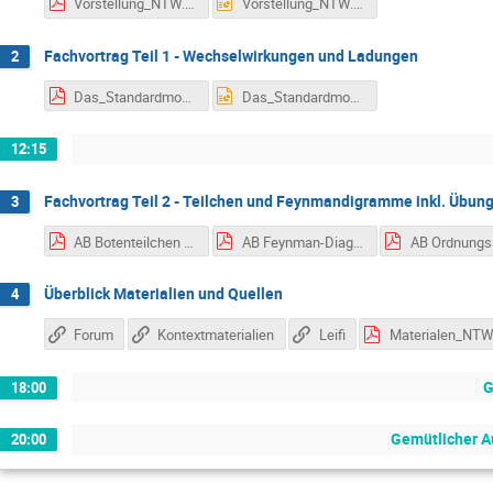
Vorstellung_NTW.pdf
Vorstellung_NTW.pptx
Fachvortrag Teil 1 - Wechselwirkungen und Ladungen
2
Das_Standardmodell_der_Teilchenphysik_im_Schulunterricht.pdf
Das_Standardmodell_der_Teilchenphysik_im_Schulunterricht.pptx
12:15
Fachvortrag Teil 2 - Teilchen und Feynmandigramme inkl. Übun
3
AB Botenteilchen für LFB.pdf
AB Feynman-Diagramme für LFB.pdf
Überblick Materialien und Quellen
4
Forum
Kontextmaterialien
Leifi
G
18:00
Gemütlicher A
20:00