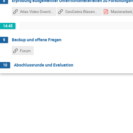
Erprobung ausgewählter Unterrichtsmaterialien zu Forschung
8
Atlas Video Download
GeoGebra Blasenkammeraufgaben
14:45
Backup und offene Fragen
9
Forum
Abschlussrunde und Evaluation
10