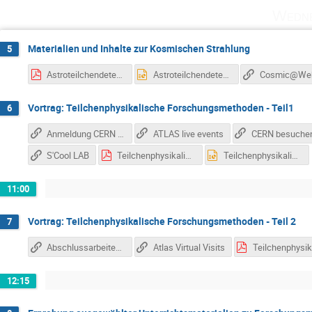
Wedne
Materialien und Inhalte zur Kosmischen Strahlung
5
Astroteilchendetektoren.pdf
Astroteilchendetektoren.pptx
Vortrag: Teilchenphysikalische Forschungsmethoden - Teil1
6
Anmeldung CERN Workshop (Jugendliche)
ATLAS live events
S'Cool LAB
Teilchenphysikalische_Forschungsmethoden_I.pdf
Teilchenphysikalische_Forschungsmethoden_I.pptx
11:00
Vortrag: Teilchenphysikalische Forschungsmethoden - Teil 2
7
Abschlussarbeiten zur Teilchenidentifikation mit Detektoren
Atlas Virtual Visits
12:15