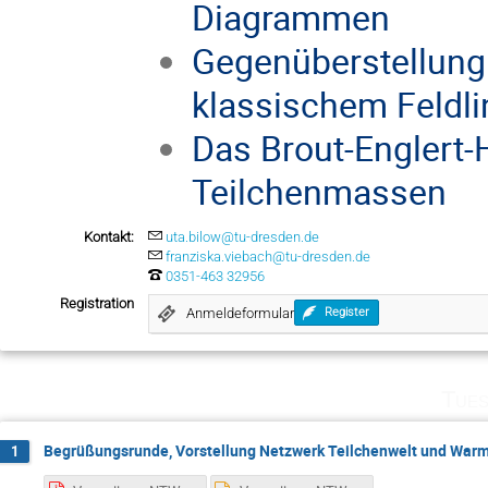
Diagrammen
Gegenüberstellung
klassischem Feldli
Das Brout-Englert-
Teilchenmassen
Kontakt:
uta.bilow@tu-dresden.de
franziska.viebach@tu-dresden.de
0351-463 32956
Registration
Anmeldeformular
Register
Tues
Begrüßungsrunde, Vorstellung Netzwerk Teilchenwelt und War
1