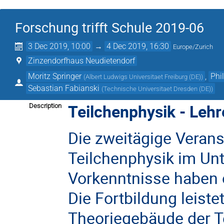
Forschung trifft Schule 2019-06
3 Dec 2019, 10:00
→
4 Dec 2019, 16:30
Europe/Zurich
Zinzendorfhaus Neudietendorf
Moritz Springer
,
Phi
(
Albert Ludwigs Universitaet Freiburg (DE)
)
Sebastian Fabianski
(
Technische Universitaet Dresden (DE)
)
Teilchenphysik - Lehr
Description
Die zweitägige Veranst
Teilchenphysik im Un
Vorkenntnisse haben 
Die Fortbildung leist
Theoriegebäude der Te