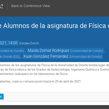
Back to Conference View
e Alumnos de la asignatura de Física 
021, 14:00
Europe/Zurich
,
Maida Domat Rodríguez
,
rsidad de Oviedo
)
(
Universidad de Oviedo
)
,
Xuan González Fernández
de Oviedo (ES)
)
(
Universidad de Oviedo
)
 Alumnos de las asignaturas de Física de la Universidad de Oviedo tendrá lugar d
as de física básica de los Grados de biotecnología, Ingeniería Química y Quím
erimentos realizados en los laboratorios de física.
abiertas, sube tu comunicación hasta el 29 de abril de 2021.
ut