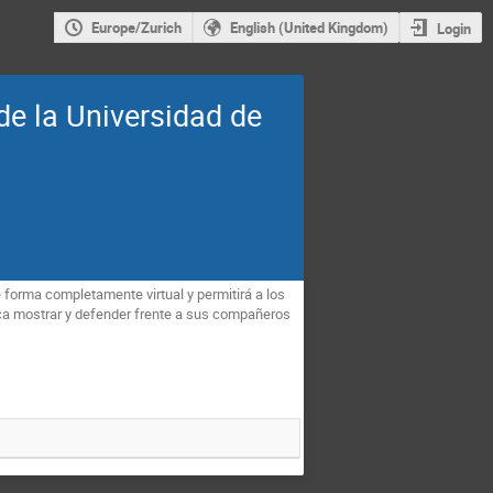
Europe/Zurich
English (United Kingdom)
Login
de la Universidad de
e forma completamente virtual y permitirá a los
ica mostrar y defender frente a sus compañeros