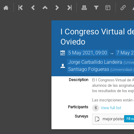
I Congreso Virtual d
Oviedo
5 May 2021, 09:00
→
7 May 2
Jorge Carballido Landeira
(
Unive
Santiago Folgueras
(
Universidad 
El I Congreso Virtual de
Description
alumnos de las asignatur
los resultados de los exp
Las inscripciones están 
Participants
6
View full list
Surveys
mejor póster
Fill o