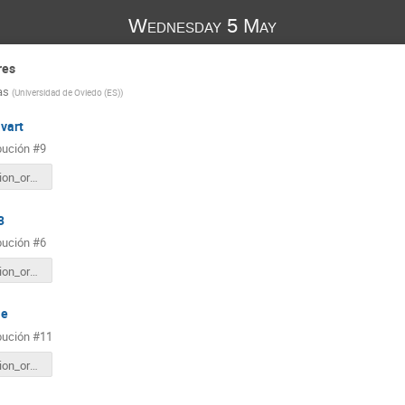
Wednesday 5 May
res
as
(
Universidad de Oviedo (ES)
)
vart
bución #9
Comunicacion_oral_poster_801073_Poster__Ley_de_Biot-Savart.pdf
3
bución #6
Comunicacion_oral_poster_801073_POSTER_ONDAS.pdf
le
bución #11
Comunicacion_oral_poster_801073_POSTER_PENDULO_SIMPLE.pdf