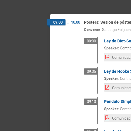
Pósters: Sesión de póste
09:00
→
10:00
Convener
:
Santiago Folguer
Ley de Biot-Sa
09:00
Speaker
:
Contri
Ley de Hooke 
09:05
Speaker
:
Contri
Péndulo Simp
09:10
Speaker
:
Contri