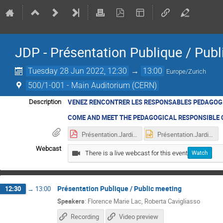
JDP - Présentation Publique / Pub
Tuesday 28 Jun 2022, 12:30
→
13:00
Europe/Zurich
500/1-001 - Main Auditorium (CERN)
VENEZ RENCONTRER LES RESPONSABLES PEDAGOGI
Description
COME AND MEET THE PEDAGOGICAL RESPONSIBLE 
Présentation.Jardin des Particulespptx.pdf
Présentation.Jardin des Particulespptx.ppt
Webcast
There is a live webcast for this event
Watch
Présentation Publique / Public meeting
12:30
→
13:00
Speakers
:
Florence Marie Lac
,
Roberta Cavigliasso
Recording
Video preview