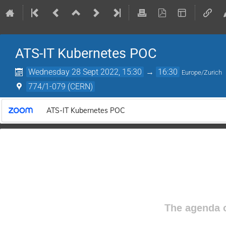
ATS-IT Kubernetes POC
Wednesday 28 Sept 2022, 15:30
→
16:30
Europe/Zurich
774/1-079 (CERN)
ATS-IT Kubernetes POC
The agenda o