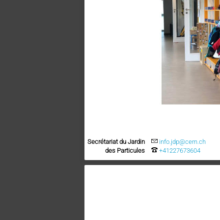
Secrétariat du Jardin
info.jdp@cern.ch
des Particules
+41227673604