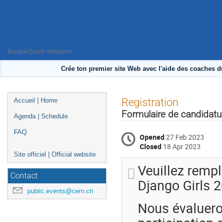
FERMÉES***
21–22 Apr 2023
CERN
Europe/Zurich timezone
Crée ton premier site Web avec l'aide des coaches d
Event
Registration
Accueil | Home
menu
Formulaire de candidatur
Agenda | Schedule
FAQ
Opened
27 Feb 2023
Closed
18 Apr 2023
Site officiel | Official website
Veuillez rempl
Contact
Django Girls 
public.events@cern.ch
Nous évaluero