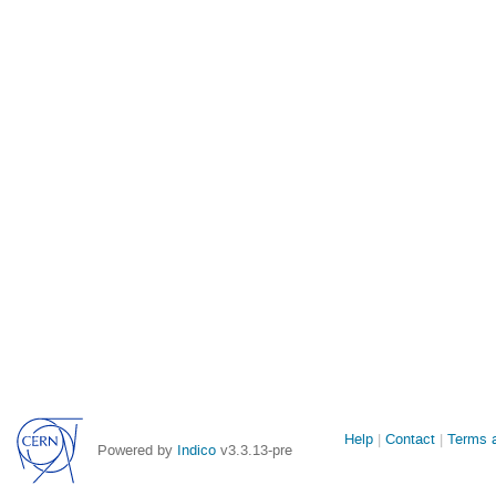
Site
Help
Contact
Terms a
Powered by
Indico
v3.3.13-pre
links