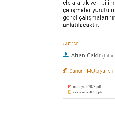
ele alarak veri bili
çalışmalar yürütül
genel çalışmalarının
anlatılacaktır.
Author
Altan Cakir
(
Istan
Sunum Materyalleri
cakir-yefis2023.pdf
cakir-yefis2023.pptx