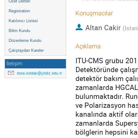
Özet Defteri
Registration
Konuşmacılar
Katılımcı Listesi
Altan Cakir
(
Istan
Bilim Kurulu
Düzenleme Kurulu
Açıklama
Çalıştaydan Kareler
ITU-CMS grubu 2011
İletişim
Detektöründe çalışm
bora.isildak@yildiz.edu.tr
detektör bakım çal
zamanlarda HGCAL ö
bulunmaktadır. Run
ve Polarizasyon has
kanalında aktif ola
zamanlarda Supers
bölglerin hepsini ka