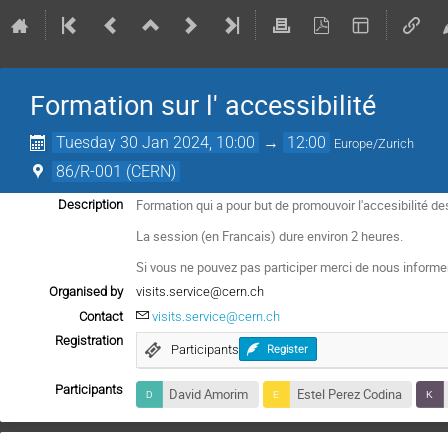
Formation sur l' accessibilité
Tuesday 30 Jan 2024, 10:00
→
12:00
Europe/Zurich
86/R-001 (CERN)
Formation qui a pour but de promouvoir l'accesibilité d
Description
La session (en Francais) dure environ 2 heures.
Si vous ne pouvez pas participer merci de nous informer 
Organised by
visits.service@cern.ch
Contact
visits.service@cern.ch
Registration
Participants
Register
Participants
David Amorim
Estel Perez Codina