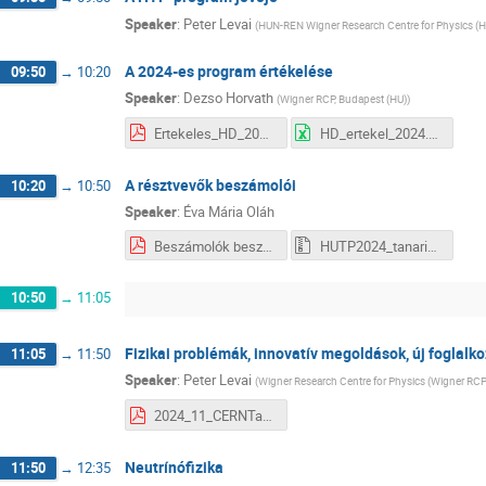
Speaker
:
Peter Levai
(
HUN-REN Wigner Research Centre for Physics (H
A 2024-es program értékelése
09:50
→
10:20
Speaker
:
Dezso Horvath
(
Wigner RCP, Budapest (HU)
)
Ertekeles_HD_20241130.pdf
HD_ertekel_2024.xls
A résztvevők beszámolói
10:20
→
10:50
Speaker
:
Éva Mária Oláh
Beszámolók beszámolója HUTP2024.pdf
HUTP2024_tanari_beszamolok.zip
10:50
→
11:05
Fizikai problémák, innovatív megoldások, új foglalk
11:05
→
11:50
Speaker
:
Peter Levai
(
Wigner Research Centre for Physics (Wigner RCP
2024_11_CERNTanárok_ÚjFoglalkozások_LevaiP.pdf
Neutrínófizika
11:50
→
12:35