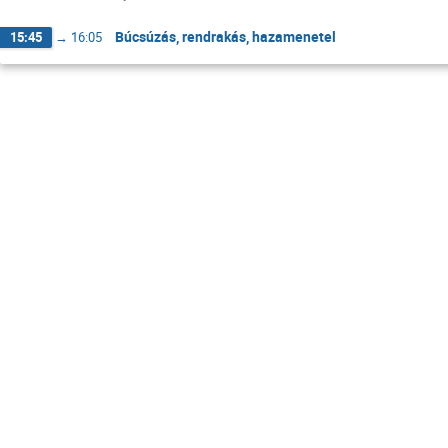
Búcsúzás, rendrakás, hazamenetel
15:45
→
16:05