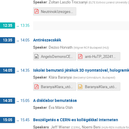
Speaker
:
Zoltan Laszlo Trocsanyi
(
ELTE Eotvos Lorand University 
NeutrinokIzrezgese.pdf
12:35
→
13:35
Antirészecskék
13:35
→
14:05
Speaker
:
Dezso Horvath
(
Wigner RCP, Budapest (HU)
)
AngelsDemonsCERN.m4v
anti-HuTP_20241130.pdf
Iskolai bemutató játékok 3D nyomtatóval, hologram
14:05
→
14:35
Speaker
:
Klára Baranyai
(
Berzsenyi Gimnázium, Budapest
)
BaranyaiKlara_utóCERN 2024.pdf
BaranyaiKlara_utóCERN 2024.pptx
A diáklabor bemutatása
14:35
→
15:05
Speaker
:
Éva Mária Oláh
Beszélgetés a CERN-es kollégákkal interneten
15:05
→
15:45
Speakers
:
Jeff Wiener
,
Noemi Beni
(
CERN
)
(
HUN-REN Institute fo