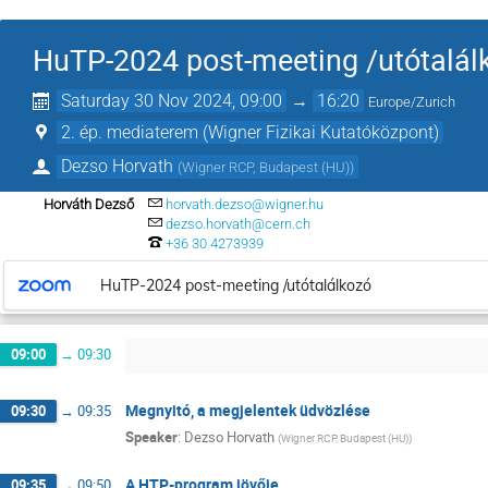
HuTP-2024 post-meeting /utótalál
Saturday 30 Nov 2024, 09:00
→
16:20
Europe/Zurich
2. ép. mediaterem (Wigner Fizikai Kutatóközpont)
Dezso Horvath
(
Wigner RCP, Budapest (HU)
)
Horváth Dezső
horvath.dezso@wigner.hu
dezso.horvath@cern.ch
+36 30 4273939
HuTP-2024 post-meeting /utótalálkozó
09:00
→
09:30
Megnyitó, a megjelentek üdvözlése
09:30
→
09:35
Speaker
:
Dezso Horvath
(
Wigner RCP, Budapest (HU)
)
A HTP-program jövője
09:35
→
09:50