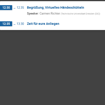
Begrüßung, Virtuelles Händeschütteln
12:30
→
12:35
Speaker
:
Carmen Richter
(
Technische Universitaet Dresden (DE)
)
Zeit für eure Anliegen
12:35
→
13:30