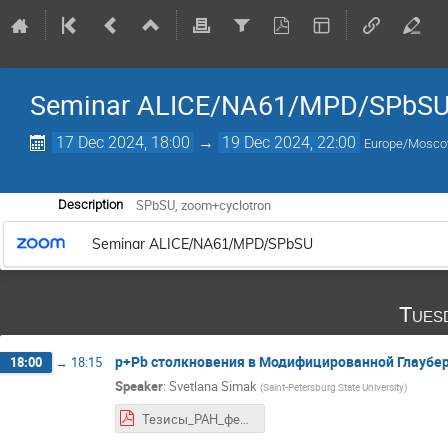
Seminar ALICE/NA61/MPD/SPbS
17 Dec 2024, 18:00
→
19 Dec 2024, 22:00
Europe/Mosc
SPbSU, zoom+cyclotron
Description
Seminar ALICE/NA61/MPD/SPbSU
Tues
p+Pb столкновения в Модифицированной Глаубе
18:00
→
18:15
Speaker
:
Svetlana Simak
(
Saint-Petersburg State University
)
Тезисы_РАН_февраль_2025.pdf