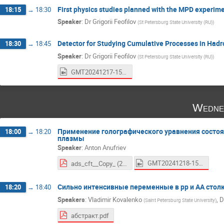
First physics studies planned with the MPD experimen
18:15
→
18:30
Speaker
:
Dr
Grigorii Feofilov
(
St Petersburg State University (RU)
)
Detector for Studying Cumulative Processes in Hadr
18:30
→
18:45
Speaker
:
Dr
Grigorii Feofilov
(
St Petersburg State University (RU)
)
GMT20241217-153356_Recording_1920x1080.mp4
Wedne
Применение голографического уравнения состо
18:00
→
18:20
плазмы
Speaker
:
Anton Anufriev
GMT20241218-150054_Recording_2880x1800.mp4
ads_cft__Copy_ (2).pdf
Сильно интенсивные переменные в pp и AA стол
18:20
→
18:40
Speakers
:
Vladimir Kovalenko
,
D
(
Saint Petersburg State University
)
абстракт.pdf