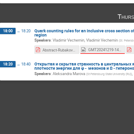
Thurs
Quark counting rules for an inclusive cross section 
18:00
→
18:20
region
Speakers
:
Vladimir Vechernin
,
Vladimir Vechernin
(
St. Petersb
GMT20241219-145556_Recording_1920x1080.mp4
Abstract-Rubakov-25.pdf
Открытая и скрытая странность в центральных 
18:20
→
18:40
плотности энергии для φ - мезонов и Ω - гипероно
Speakers
:
Aleksandra Marova
,
(
St Petersburg State University (RU)
)