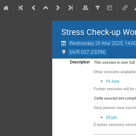
Stress Check-up Wor
Wednesday 26 Mar 2025, 14:0
54/R-037 (CERN)
This session is now full.
Description
Other sessions available
14 June
Further sessions will be
Cette session est compl
Vous pouvez vous inscri
24 juin
D'autres sessions seront
----------------------------------