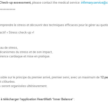
s Check-up assessment,
please contact the medical service:
infirmary.service@c
***********
prendre le stress et découvrir des techniques efficaces pour le gérer au quoti
eractif « Stress check-up »!
eau de stress,
écanismes du stress et de son impact,
hérence cardiaque et mise en pratique.
ssible sur le principe du premier arrivé, premier servi, avec un maximum de
12 pa
t clôturées.
 seront organisées ultérieurement.
à télécharger l’application HeartMath "Inner Balance"
: