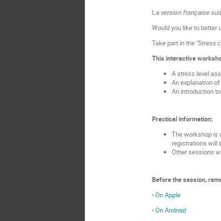
L
a version française suit
Would you like to better
Take part in the ‘Stress
This interactive worksho
A stress level as
An explanation of
An introduction t
Practical information:
The workshop is a
registrations will
Other sessions wil
Before the session, rem
•
On Apple
•
On Android