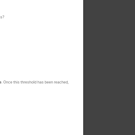
is?
s
. Once this threshold has been reached,