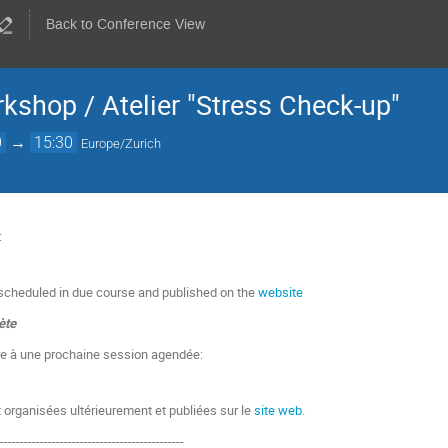
Back to Conference View
kshop / Atelier "Stress Check-up"
0
→
15:30
Europe/Zurich
:
 scheduled in due course and published on the
website
ète
re à une prochaine session agendée:
 organisées ultérieurement et publiées sur le
site web
.
-----------------------------------------------