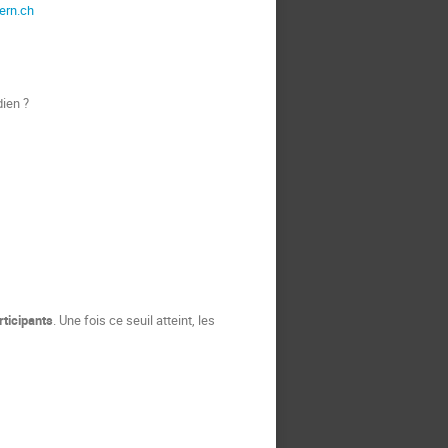
ern.ch
dien ?
rticipants
. Une fois ce seuil atteint, les