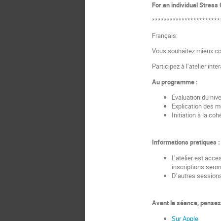
For an individual Stres
***********************
Français:
Vous souhaitez mieux com
Participez à l’atelier int
Au programme :
Évaluation du niv
Explication des m
Initiation à la co
Informations pratiques :
L’atelier est acce
inscriptions seron
D’autres sessions
Avant la séance, pensez 
Sur Apple