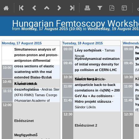
Hungarian Femtoscopy Worksh
from
Monday, 17 August 2015 (10:00)
to
Wednesday, 19 August 2015
Monday, 17 August 2015
Tuesday, 18 August 2015
Wednesda
Pr
09:00
09:00
Simultaneous analysis of
Lévy sorfejtések
-
Tamas
fr
Is
proton-proton and proton-
Novak
Hydrodynamical estimation
Un
(P
antiproton differential
09:45
09:45
of initial energy density for
3x
cross sections of elastic
10:00
pp collision at CERN-LHC
(
U
scattering with the real
energies
-
Mate Csanad
T
10:30
10:30
extended Bialas-Bzdak
Kávészünet 3
Ká
Search for particle-
Ac
10:45
model
-
Frigyes Janos
Kávészünet 1
A lundi cikkek
antiparticle back-to-back
St
11:00
11:00
Nemes
(
Hungarian Academy
összefoglalása
-
Andras Ster
correlations in √s(NN) = 200
Pr
11:15
of Sciences (HU)
)
(
KFKI-RMKI
)
Tamas Csorgo
GeV Au + Au collisions
-
R
St
11:45
11:45
(
Hungarian Academy of
Márton Imre Nagy
Hidro projekt státusza
(
ELTE
-
)
hy
12:00
Sciences (HU)
)
Sándor Lökös
(
E
12:30
12:30
Ebédszünet
Ebédszünet 2
E
Megfigyelhető