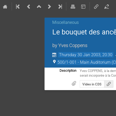
Miscellaneous
Le bouquet des ancê
by
Yves Coppens
Thursday 30 Jan 2003, 20:30
500/1-001 - Main Auditorium (
Yves COPPENS, à la deman
Description
serait incorporée à la Co
Video in CDS