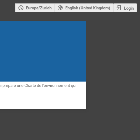
Europe/Zurich
English (United Kingdom)
Login
prépare une Charte de l'environnement qui 