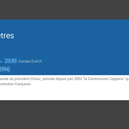
tres
→
23:30
Europe/Zurich
CERN)
de du président Chirac, préside depuis juin 2002 "la Commission Coppens" qui 
nstitution française.