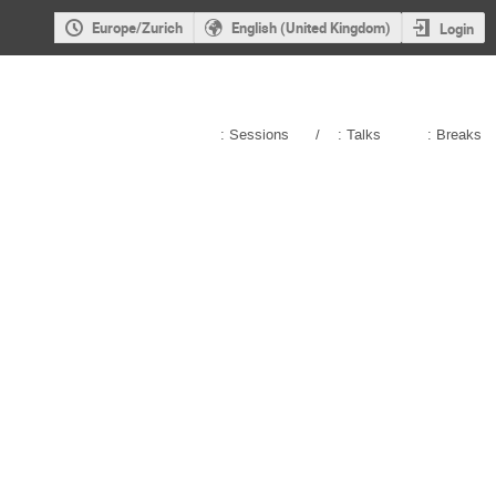
Europe/Zurich
English (United Kingdom)
Login
: Sessions
/
: Talks
: Breaks