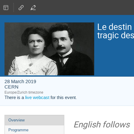
Le destin
tragic de
28 March 2019
CERN
Europe/Zurich timezone
There is a
live webcast
for this event.
Event
Overview
English follows
menu
Programme