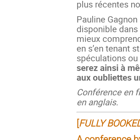
plus récentes n
Pauline Gagnon 
disponible dans 
mieux comprendr
en s’en tenant s
spéculations ou 
serez ainsi à mê
aux oubliettes 
Conférence en f
en anglais.
[
FULLY BOOKE
A conference b