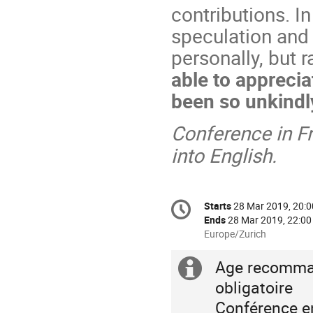
contributions. In
speculation and 
personally, but ra
able to apprecia
been so unkindly
Conference in Fr
into English.
Conference
Starts
28 Mar 2019, 20:0
Date/Time
information
Ends
28 Mar 2019, 22:00
All
Europe/Zurich
times
are
Age recommand
Extra
in
obligatoire
Europe/Zurich
information
Conférence en