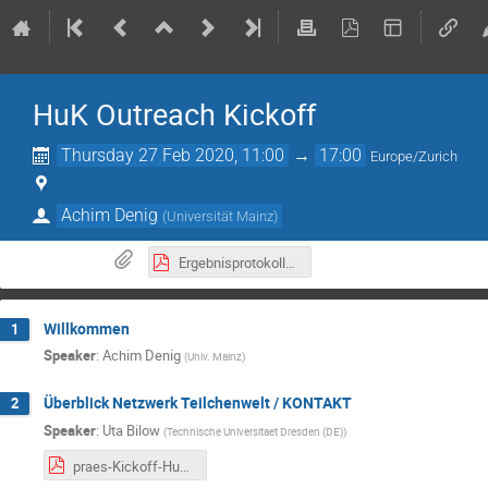
HuK Outreach Kickoff
Thursday 27 Feb 2020, 11:00
→
17:00
Europe/Zurich
Achim Denig
(
Universität Mainz
)
Ergebnisprotokoll_HuK_Kickoff_270220-ubi-ad.pdf
Willkommen
1
Speaker
:
Achim Denig
(
Univ. Mainz
)
Überblick Netzwerk Teilchenwelt / KONTAKT
2
Speaker
:
Uta Bilow
(
Technische Universitaet Dresden (DE)
)
praes-Kickoff-HuK-Mainz-20200227.pdf