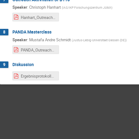
Speaker
:
Christoph Hanhart
(
IAS/IKP Forschungszentrum Jülich
)
Hanhart_Outreach.pdf
PANDA Masterclass
8
Speaker
:
Mustafa Andre Schmidt
(
Justus-Liebig-Universitaet Giessen (DE)
)
PANDA_Outreach_Pr_sentation.pdf
Diskussion
9
Ergebnisprotokoll_HuK_Kickoff_270220-ubi-ad.pdf