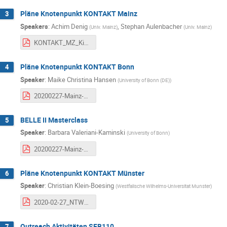
Pläne Knotenpunkt KONTAKT Mainz
3
Speakers
:
Achim Denig
,
Stephan Aulenbacher
(
Univ. Mainz
)
(
Univ. Mainz
)
KONTAKT_MZ_Kickoff_2020_pdf.pdf
Pläne Knotenpunkt KONTAKT Bonn
4
Speaker
:
Maike Christina Hansen
(
University of Bonn (DE)
)
20200227-Mainz-Kickoff-Meeting-vorstellung-knotenpunkt2.pdf
BELLE II Masterclass
5
Speaker
:
Barbara Valeriani-Kaminski
(
University of Bonn
)
20200227-Mainz-Kickoff-Meeting-vorstellung-Belle-II-Masterclass.pdf
Pläne Knotenpunkt KONTAKT Münster
6
Speaker
:
Christian Klein-Boesing
(
Westfalische Wilhelms-Universitat Munster
)
2020-02-27_NTW_Mainz_ckb.pdf
Outreach Aktivitäten SFB110
7