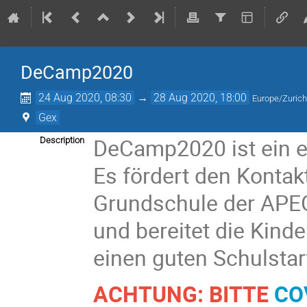
DeCamp2020
24 Aug 2020, 08:30
→
28 Aug 2020, 18:00
Europe/Zuric
Gex
DeCamp2020 ist ein
Description
Es fördert den Kontakt
Grundschule der APEG
und bereitet die Kind
einen guten Schulstar
ACHTUNG: BITTE
CO