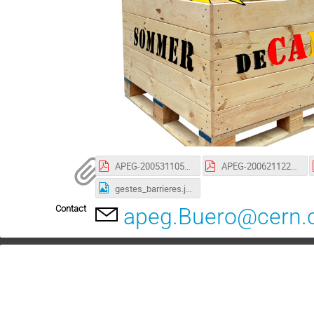
APEG-2005311055-JGU_FormulaireDechargeAPEG_V0100.pdf
APEG-2006211223-JGU_FicheSanitaireAPEG_V0100.pdf
gestes_barrieres.jpg
Contact
apeg.Buero@cern.