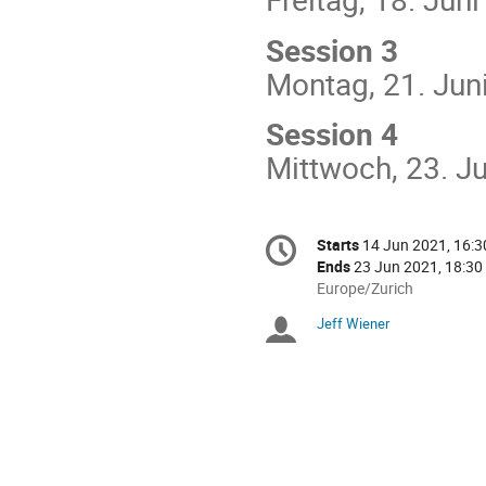
Session 3
Montag, 21. Jun
Session 4
Mittwoch, 23. J
Conference
Starts
14 Jun 2021, 16:3
Date/Time
information
Ends
23 Jun 2021, 18:30
All
Europe/Zurich
times
Jeff Wiener
Chairpersons
are
in
Europe/Zurich