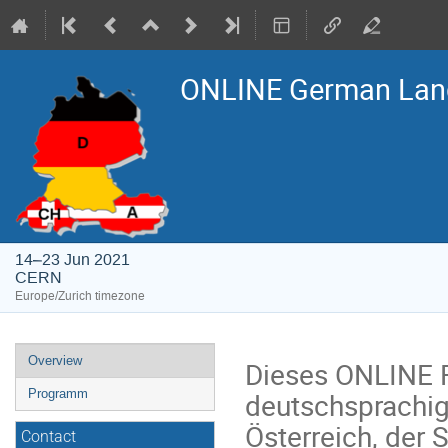
ONLINE German Lan
14–23 Jun 2021
CERN
Europe/Zurich timezone
Event
Overview
Dieses ONLINE F
menu
deutschsprachig
Programm
Österreich, der 
Contact