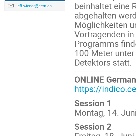
beinhaltet eine 
jeff.wiener@cern.ch
abgehalten werde
Möglichkeiten u
Vortragenden in
Programms finde
100 Meter unter
Detektors statt.
ONLINE German
https://indico.
Session 1
Montag, 14. Jun
Session 2
Freitag, 18. Jun