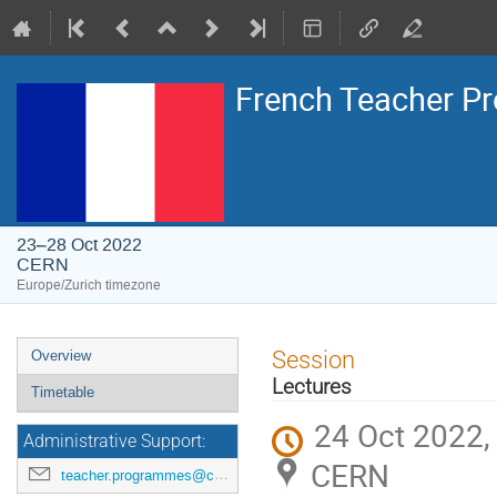
French Teacher 
23–28 Oct 2022
CERN
Europe/Zurich timezone
Event
Session
Overview
menu
Lectures
Timetable
24 Oct 2022,
Administrative Support:
CERN
teacher.programmes@cern.ch