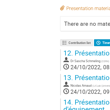
Presentation materi
There are no mater
Contribution list
Time
12.
Présentati
Dr
Sascha Schmeling
(
CERN
)
24/10/2022, 08
13.
Présentati
Nicolas Arnaud
(
IJCLab (Univers
24/10/2022, 09
14.
Présentation
d'équipement