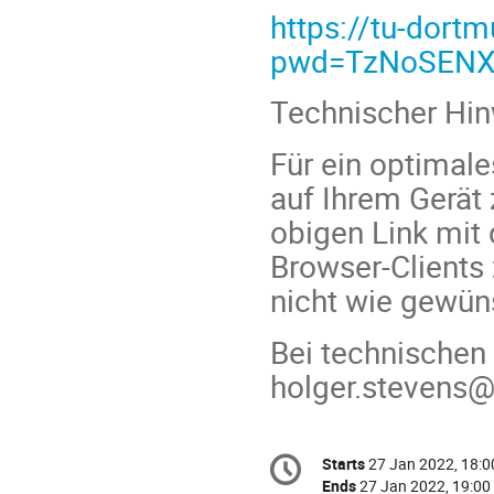
https://tu-dor
pwd=TzNoSEN
Technischer Hin
Für ein optimal
auf Ihrem Gerät 
obigen Link mit
Browser-Clients
nicht wie gewün
Bei technischen 
holger.stevens@
Conference
Starts
27 Jan 2022, 18:0
Date/Time
information
Ends
27 Jan 2022, 19:00