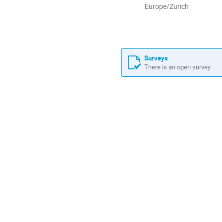
All
Europe/Zurich
times
are
in
Europe/Zurich
Surveys
There is an open survey.